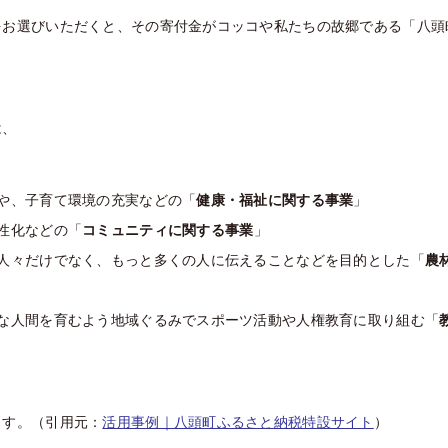
をお選びいただくと、その寄付金がコッコや私たちの故郷である「八頭
は、
や、子育て環境の充実などの「
健康・福祉に関する事業
」
性化などの「
コミュニティに関する事業
」
人々だけでなく、もっと多くの人に伝えることなどを目的とした「
農
な人間を育むよう地域ぐるみでスポーツ活動や人権教育に取り組む「
ます。（引用元：
活用事例｜八頭町ふるさと納税特設サイト
）