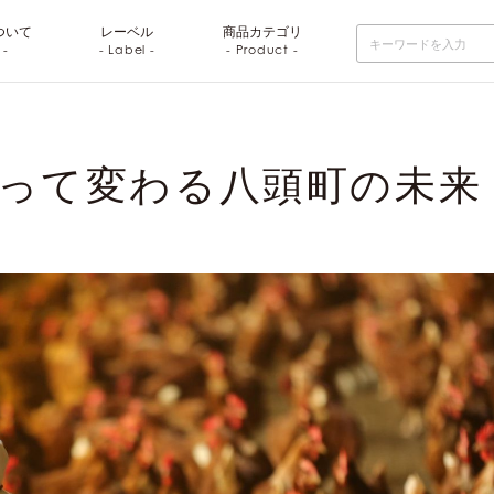
ついて
レーベル
商品
カテゴリ
 -
- Label -
- Product -
って変わる八頭町の未来