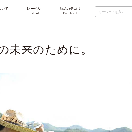
ついて
レーベル
商品
カテゴリ
 -
- Label -
- Product -
の未来のために。