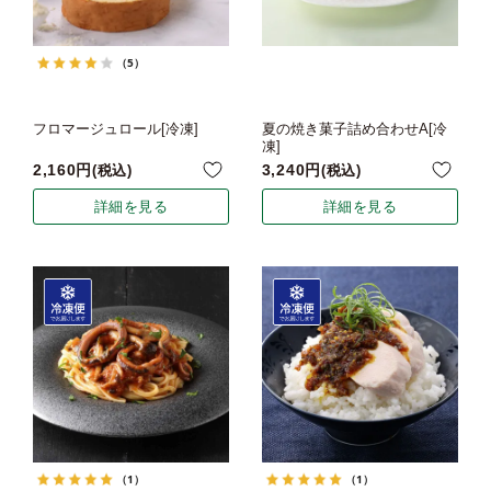
（5）
フロマージュロール[冷凍]
夏の焼き菓子詰め合わせA[冷
凍]
2,160
3,240
税込
税込
詳細を見る
詳細を見る
（1）
（1）