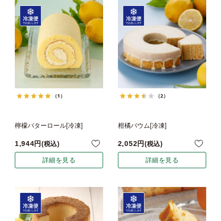
（1）
（2）
檸檬バターロール[冷凍]
柑橘バウム[冷凍]
1,944
2,052
税込
税込
詳細を見る
詳細を見る