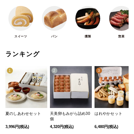
スイーツ
パン
燻製
惣菜
ランキング
1
2
3
夏のしあわせセット
天美卵もみがら詰め30
はれやかセット
個
3,996円(税込)
4,320円(税込)
6,480円(税込)