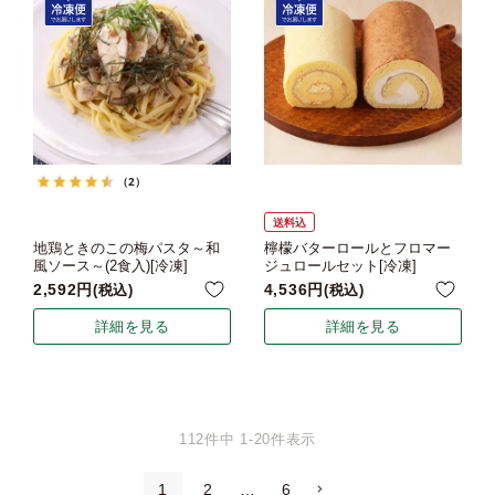
（2）
送料込
地鶏ときのこの梅パスタ～和
檸檬バターロールとフロマー
風ソース～(2食入)[冷凍]
ジュロールセット[冷凍]
2,592
4,536
税込
税込
詳細を見る
詳細を見る
112
件中
1
-
20
件表示
1
2
…
6