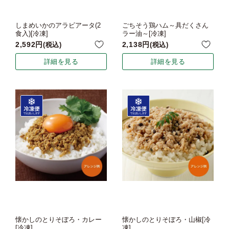
しまめいかのアラビアータ(2
ごちそう鶏ハム～具だくさん
食入)[冷凍]
ラー油～[冷凍]
2,592
2,138
税込
税込
詳細を見る
詳細を見る
懐かしのとりそぼろ・カレー
懐かしのとりそぼろ・山椒[冷
[冷凍]
凍]