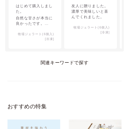
はじめて購入しまし
友人に贈りました。
た。
濃厚で美味しいと喜
んでくれました。
自然な甘さが本当に
良かったです。
牧場ジェラート(6個入)
1回に2個くらい食べ
[冷凍]
牧場ジェラート(6個入)
ても大丈夫かなおも
[冷凍]
いました。
関連キーワードで探す
おすすめの特集