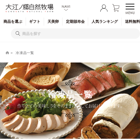
商品を
選ぶ
ギフト
天美卵
定期
頒布会
人気
ランキング
送料無料
冷凍品一覧
冷凍品一覧
作り立ての美味しさをそのまま冷凍してお届けしています。