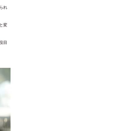
られ
と変
役目