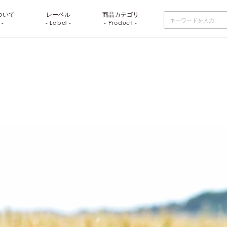
ついて
レーベル
商品
カテゴリ
 -
- Label -
- Product -