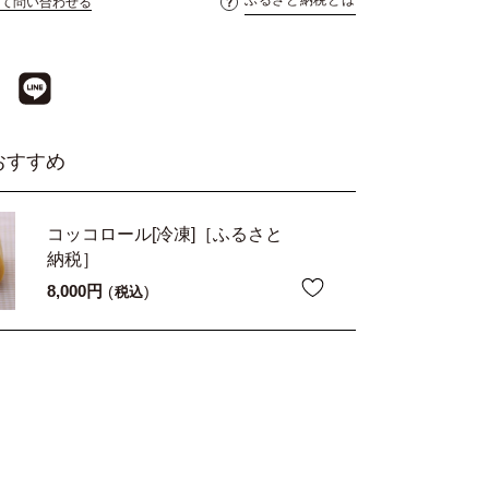
て問い合わせる
おすすめ
コッコロール[冷凍]［ふるさと
納税］
8,000
税込