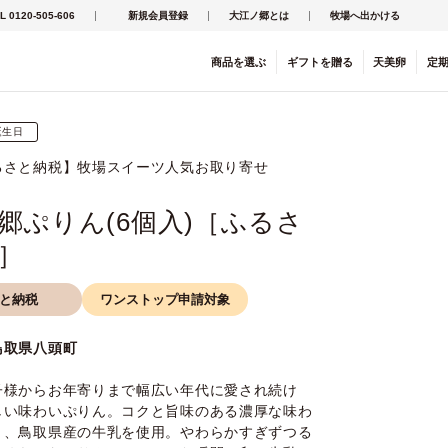
L 0120-505-606
新規会員登録
大江ノ郷とは
牧場へ出かける
商品を
選ぶ
ギフト
を
贈る
天美卵
定
誕生日
るさと納税】牧場スイーツ人気お取り寄せ
郷ぷりん(6個入)［ふるさ
］
と納税
ワンストップ申請対象
鳥取県八頭町
子様からお年寄りまで幅広い年代に愛され続け
しい味わいぷりん。コクと旨味のある濃厚な味わ
と、鳥取県産の牛乳を使用。やわらかすぎずつる