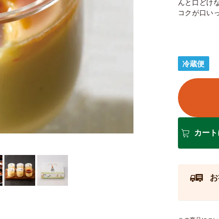
んと口どけ
コクが口い
冷蔵便
カート
お