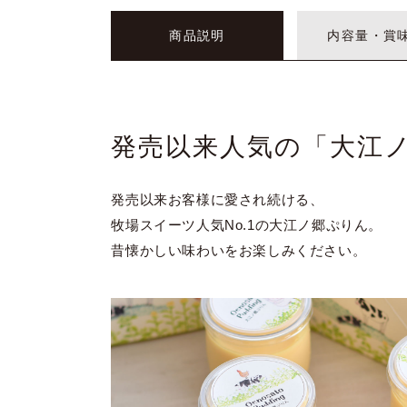
商品説明
内容量・賞
発売以来人気の「大江
発売以来お客様に愛され続ける、
牧場スイーツ人気No.1の大江ノ郷ぷりん。
昔懐かしい味わいをお楽しみください。