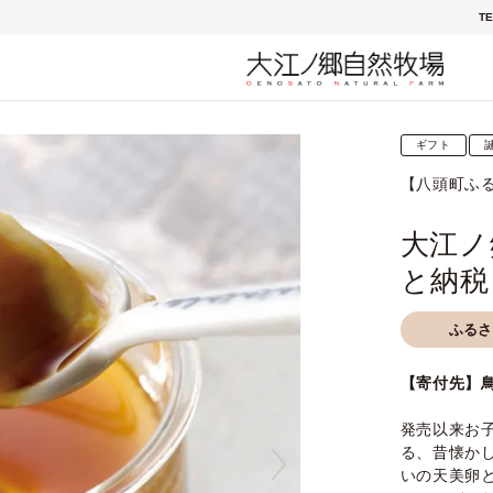
TE
ギフト
【八頭町ふ
大江ノ
と納税
ふるさ
【寄付先】
発売以来お
る、昔懐か
いの天美卵