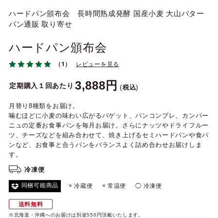
ハードパン頒布会 長時間熟成発酵 国産小麦 大山バター
パン通販 取り寄せ
ハードパン頒布会
（1）
レビューを見る
3,888
定期購入１回あたり
税込
月替り8種類をお届け。
噛むほどに小麦の味わい広がるバゲット、パンコンプレ、カンパー
ニュの定番お食事パンを毎月お届け。さらにナッツやドライフルー
ツ、チーズなどを組み合わせて、焼き上げるセミハードパンや食パ
ンなど、お食事と合うパンをバランスよく詰め合わせお届けしま
す。
冷凍便
同梱可能商品
× 冷蔵便
× 常温便
◯ 冷凍便
送料無料
※北海道・沖縄へのお届けは別途550円頂戴いたします。