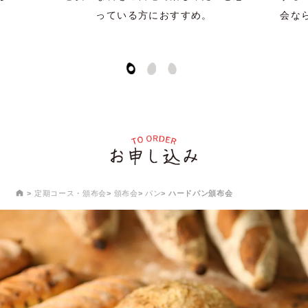
っている方におすすめ。
会な
定期コース・頒布会
頒布会
パン
ハードパン頒布会