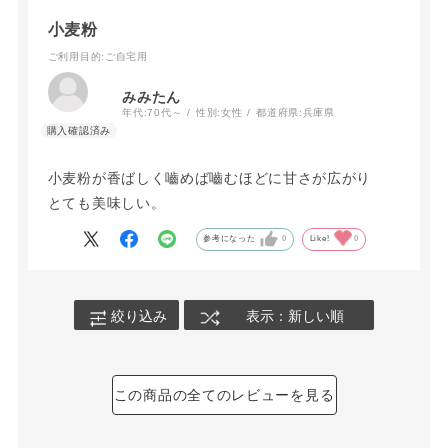
小麦粉
ご利用目的
:ご自宅用
みみたん
年代:
70代～
性別:
女性
都道府県:
兵庫県
小麦粉が香ばしく嚙めば嚙むほどに甘さが広がり
とても美味しい。
参考になった
0
Like!
0
絞り込み
表示：新しい順
この商品の全てのレビューを見る