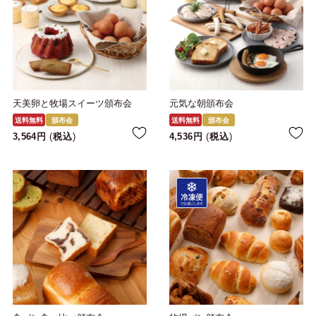
天美卵と牧場スイーツ頒布会
元気な朝頒布会
送料無料
頒布会
送料無料
頒布会
3,564
税込
4,536
税込