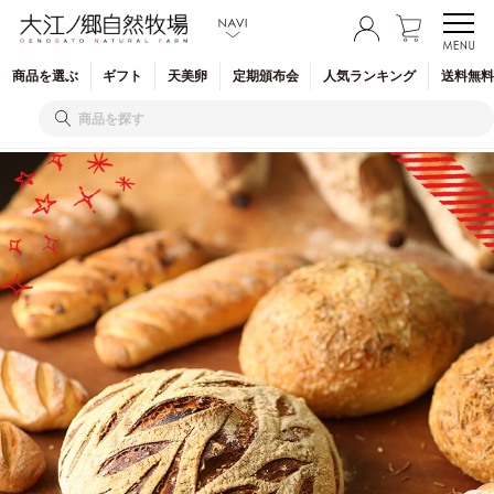
商品を
選ぶ
ギフト
天美卵
定期
頒布会
人気
ランキング
送料無料