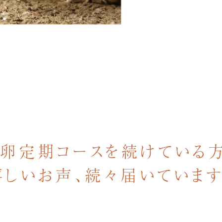
卵定期コースを
続けている
嬉しいお声、続々届いています