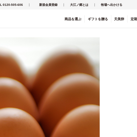
L 0120-505-606
新規会員登録
大江ノ郷とは
牧場へ出かける
商品を
選ぶ
ギフト
を
贈る
天美卵
定