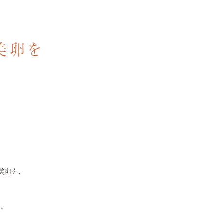
美卵を
美卵を、
、