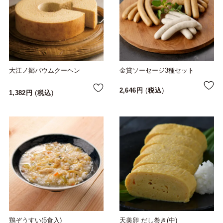
大江ノ郷バウムクーヘン
金賞ソーセージ3種セット
2,646
税込
1,382
税込
鶏ぞうすい(5食入)
天美卵 だし巻き(中)