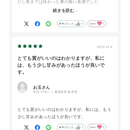
だし巻きでは味わった事の無い食感でした
天美卵はだし巻きにしても美味しいです
続きを読む
甘みが若干感じられたら星５でした
また注文します!!
参考になった
0
Like!
0
2023.10.8
とても質がいいのはわかりますが、私に
は、もう少し甘みがあったほうが良いで
す。
お玉さん
年代:
70代～
都道府県:
岐阜県
とても質がいいのはわかりますが、私には、もう
少し甘みがあったほうが良いです。
参考になった
0
Like!
0