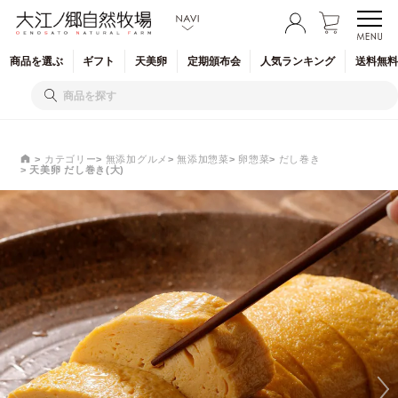
商品を
選ぶ
ギフト
天美卵
定期
頒布会
人気
ランキング
送料無料
カテゴリー
無添加グルメ
無添加惣菜
卵惣菜
だし巻き
天美卵 だし巻き(大)