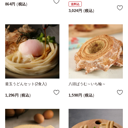
864
税込
送料込
3,024
税込
釜玉うどんセット(2食入)
八頭ばうむ～いち輪～
1,296
税込
1,598
税込