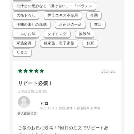
出汁との絶妙なる「掛け合い」・「バランス
大根下ろし
酵母エキス不使用
今回
後味の出汁の風味
お正月の一品
前回
こんなお味
タイミング
無添加
家族全員
娘家族、息子家族
お家
たまご
2026.5.1
リピート必須！
ご利用目的
:ご自宅用
ヒロ
年代:
40代
性別:
男性
都道府県:
栃木県
ご飯のお供に最高！2回目の注文でリピート必