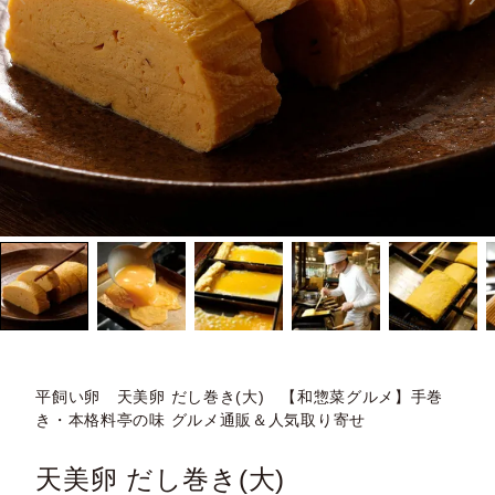
平飼い卵 天美卵 だし巻き(大) 【和惣菜グルメ】手巻
き・本格料亭の味 グルメ通販＆人気取り寄せ
天美卵 だし巻き(大)