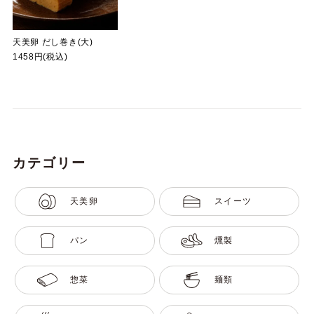
天美卵 だし巻き(大)
1458円(税込)
カテゴリー
天美卵
スイーツ
パン
燻製
惣菜
麺類