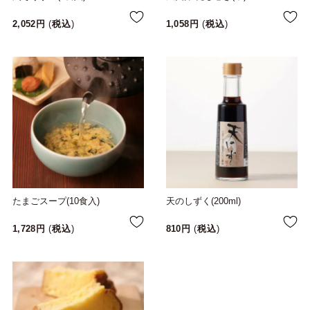
2,052
税込
1,058
税込
たまごスープ(10食入)
天のしずく(200ml)
1,728
税込
810
税込