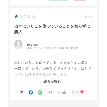
2023.9.4
出汁にいりこを使っていることを知らずに
購入
momo
年代:
70代～
性別:
女性
都道府県:
東京都
出汁にいりこを使っていることを知らずに購入
一口目で、いりこの香りでびっくりです。決して
上品には仕上がらないと思います。
初めて経験したお味でした。
続きを読む
コンブを使用し、いりこはやめてほしいと願いま
した。
参考になった
1
Like!
1