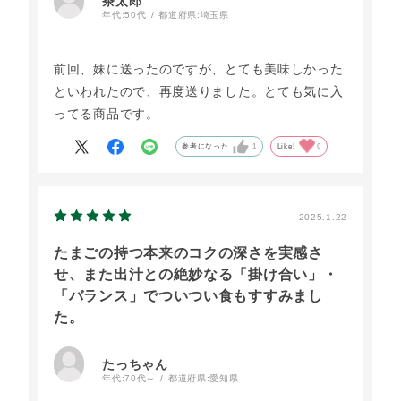
茶太郎
年代:
50代
都道府県:
埼玉県
前回、妹に送ったのですが、とても美味しかった
といわれたので、再度送りました。とても気に入
ってる商品です。
参考になった
1
Like!
0
2025.1.22
たまごの持つ本来のコクの深さを実感さ
せ、また出汁との絶妙なる「掛け合い」・
「バランス」でついつい食もすすみまし
た。
たっちゃん
年代:
70代～
都道府県:
愛知県