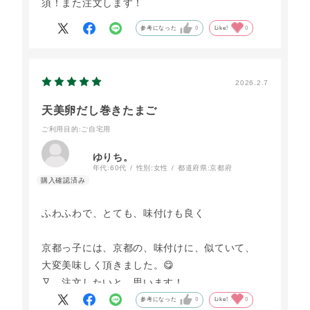
須！また注文します！
参考になった
0
Like!
0
2026.2.7
天美卵だし巻きたまご
ご利用目的
:ご自宅用
ゆりち。
年代:
60代
性別:
女性
都道府県:
京都府
ふわふわで、とても、味付けも良く
京都っ子には、京都の、味付けに、似ていて、
大変美味しく頂きました。😋
又、注文したいと、思います！
参考になった
0
Like!
0