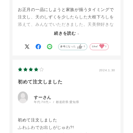
お正月の一品にしようと家族が揃うタイミングで
注文し、天のしずくを少したらした大根下ろしを
添えて、みんなでいただきました。天美卵好きな
我が家にとって極上のだし巻き卵で美味しかった
続きを読む
です。配送営業所の手違いで指定した日時には届
かずガッカリしましたけど、大江の郷さんには真
参考になった
0
Like!
0
摯な対応をしていただけました。消費期限が短い
のでゆとりをもって注文するのも迷いますが、こ
のような手違いもあるのであえてお知らせしてお
2024.1.30
きます。
初めて注文しました
すーさん
年代:
70代～
都道府県:
愛知県
初めて注文しました
ふわふわでお出しがじゅわ?!