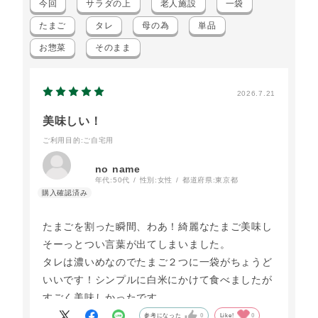
今回
サラダの上
老人施設
一袋
たまご
タレ
母の為
単品
お惣菜
そのまま
2026.7.21
美味しい！
ご利用目的
:ご自宅用
no name
年代:
50代
性別:
女性
都道府県:
東京都
たまごを割った瞬間、わあ！綺麗なたまご美味し
そーっとつい言葉が出てしまいました。
タレは濃いめなのでたまご２つに一袋がちょうど
いいです！シンプルに白米にかけて食べましたが
すごく美味しかったです。
参考になった
0
Like!
0