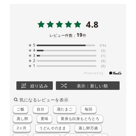
4.8
19
レビュー件数：
件
★
5
(16)
★
4
(2)
★
3
(1)
★
2
(0)
★
1
(0)
絞り込み
表示：新しい順
気になるレビューを表示
ご飯
自分
蒸たまご
毎回
蒸し卵
黄味
黄身も白身もとろとろ
2ヶ月
うどんそのまま
蒸し卵万歳