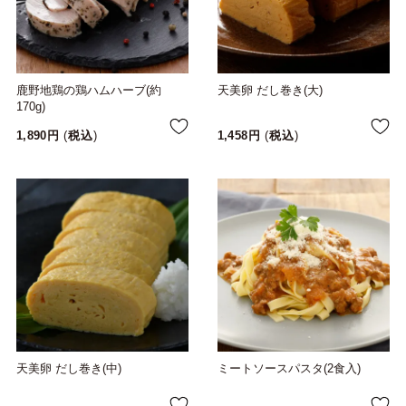
鹿野地鶏の鶏ハムハーブ(約
天美卵 だし巻き(大)
170g)
1,890
税込
1,458
税込
天美卵 だし巻き(中)
ミートソースパスタ(2食入)