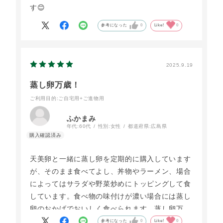
す😊
参考になった
0
Like!
0
2025.9.19
蒸し卵万歳！
ご利用目的
:ご自宅用+ご進物用
ふかまみ
年代:
60代
性別:
女性
都道府県:
広島県
天美卵と一緒に蒸し卵を定期的に購入しています
が、そのまま食べてよし、丼物やラーメン、場合
によってはサラダや野菜炒めにトッピングして食
しています。食べ物の味付けが濃い場合には蒸し
卵のおかげでおいしく食べられます。蒸し卵万
歳！です。
参考になった
0
Like!
0