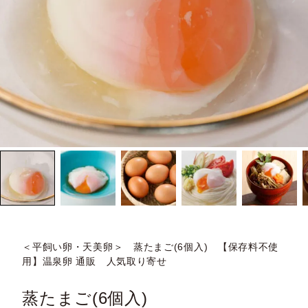
＜平飼い卵・天美卵＞ 蒸たまご(6個入) 【保存料不使
用】温泉卵 通販 人気取り寄せ
蒸たまご(6個入)