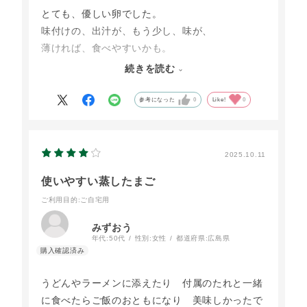
とても、優しい卵でした。
味付けの、出汁が、もう少し、味が、
薄ければ、食べやすいかも。
少し
続きを読む
濃い味付けかな？
でも、美味しく、頂きました
参考になった
0
Like!
0
2025.10.11
使いやすい蒸したまご
ご利用目的
:ご自宅用
みずおう
年代:
50代
性別:
女性
都道府県:
広島県
うどんやラーメンに添えたり 付属のたれと一緒
に食べたらご飯のおともになり 美味しかったで