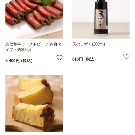
鳥取和牛ローストビーフ(赤身タ
天のしずく(200ml)
イプ・約200g)
810
税込
5,400
税込