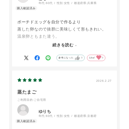
年代:
60代
性別:
女性
都道府県:
兵庫県
ポーチドエッグを自分で作るより
蒸した卵なので抜群に美味しくて形もきれい。
温泉卵ともまた違う。
固まり過ぎない絶妙な感じに毎回感動していま
続きを読む
す。私はお塩を少しかけてそのまま食べたり、麺
類や丼、サラダなどに乗せて食べるのも好きで
参考になった
0
Like!
0
す。
2026.2.27
蒸たまご
ご利用目的
:ご自宅用
ゆりち
年代:
60代
性別:
女性
都道府県:
京都府