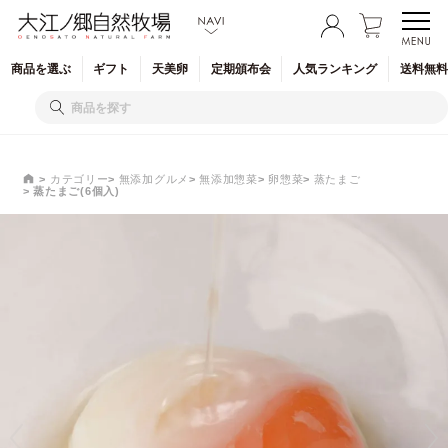
商品を
選ぶ
ギフト
天美卵
定期
頒布会
人気
ランキング
送料無料
カテゴリー
無添加グルメ
無添加惣菜
卵惣菜
蒸たまご
蒸たまご(6個入)