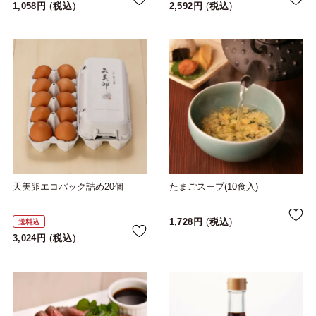
1,058
税込
2,592
税込
天美卵エコパック詰め20個
たまごスープ(10食入)
1,728
税込
送料込
3,024
税込