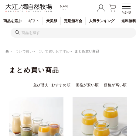
商品を
選ぶ
ギフト
天美卵
定期
頒布会
人気
ランキング
送料無料
ついで買い
ついで買いおすすめ
まとめ買い商品
まとめ買い商品
並び替え
おすすめ順
価格が安い順
価格が高い順