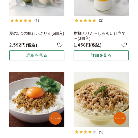
（1）
（2）
夏の5つの味わいぷりん(6個入)
柑橘ぷりん～しらぬい仕立て
～(3個入)
2,592
1,458
税込
税込
詳細を見る
詳細を見る
（1）