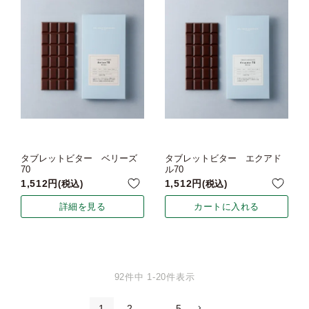
タブレットビター ベリーズ
タブレットビター エクアド
70
ル70
1,512
1,512
税込
税込
詳細を見る
カートに入れる
92
件中
1
-
20
件表示
1
2
…
5