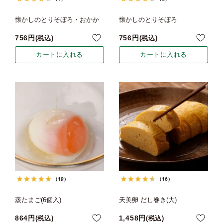
懐かしのとりそぼろ・おかか
懐かしのとりそぼろ
756
756
税込
税込
カートに入れる
カートに入れる
（19）
（16）
蒸たまご(6個入)
天美卵 だし巻き(大)
864
1,458
税込
税込