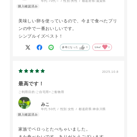
年代:
70代～
性別:
男性
都道府県:
滋賀県
美味しい卵を使っているので、今まで食べたプリ
ンの中で一番おいしいです。
シンプルイズベスト！
参考になった
0
Like!
0
2025.10.8
最高です！
ご利用目的
:ご自宅用+ご進物用
みこ
年代:
50代
性別:
女性
都道府県:
神奈川県
家族でペロっとたべちゃいました。
また食べたいです。ありがとうございます。