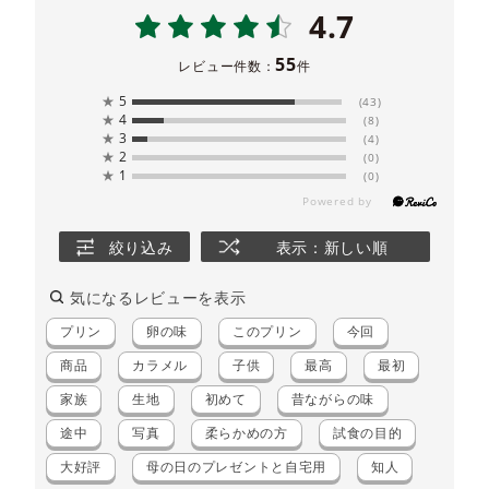
4.7
55
レビュー件数：
件
★
5
(43)
★
4
(8)
★
3
(4)
★
2
(0)
★
1
(0)
絞り込み
表示：新しい順
気になるレビューを表示
プリン
卵の味
このプリン
今回
商品
カラメル
子供
最高
最初
家族
生地
初めて
昔ながらの味
途中
写真
柔らかめの方
試食の目的
大好評
母の日のプレゼントと自宅用
知人