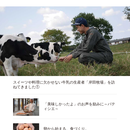
スイーツや料理に欠かせない牛乳の生産者「岸田牧場」を訪
ねてきました①
「美味しかったよ」のお声を励みに～パテ
ィシエ～
卵から始まる、食づくり。