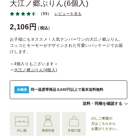
大江ノ郷ぷりん(6個入)
（55）
レビューを見る
2,106
税込
お子様にもオススメ！人気ナンバーワンの大江ノ郷ぷりん。
コッコとモーモーがデザインされた可愛いパッケージでお届
けします。
＜4個入りもございます＞
⇒
大江ノ郷ぷりん(4個入)
同一温度帯商品 8,640円以上で基本送料無料
冷蔵便
送料・同梱を確認する
のしご希望の
方は
こちらから
お選びください。