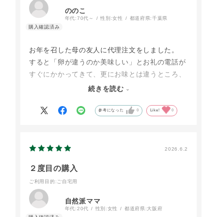
ののこ
年代:
70代～
性別:
女性
都道府県:
千葉県
お年を召した母の友人に代理注文をしました。
すると「卵が違うのか美味しい」とお礼の電話が
すぐにかかってきて、更にお味とは違うところ、
お店からの一言メッセージが「嬉しかった」と繰
続きを読む
り返し仰っていました。
ただ商品を送るだけではなく、「お店の方から言
参考になった
0
Like!
0
葉を貰った」。それが本当に嬉しかったそうで
す。
次回は自分に買ってみようと思います。
2026.6.2
２度目の購入
ご利用目的
:ご自宅用
自然派ママ
年代:
20代
性別:
女性
都道府県:
大阪府