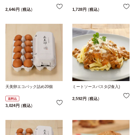
2,646
税込
1,728
税込
天美卵エコパック詰め20個
ミートソースパスタ(2食入)
2,592
税込
送料込
3,024
税込