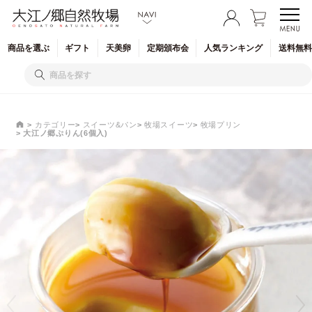
商品を
選ぶ
ギフト
天美卵
定期
頒布会
人気
ランキング
送料無料
カテゴリー
スイーツ&パン
牧場スイーツ
牧場プリン
大江ノ郷ぷりん(6個入)