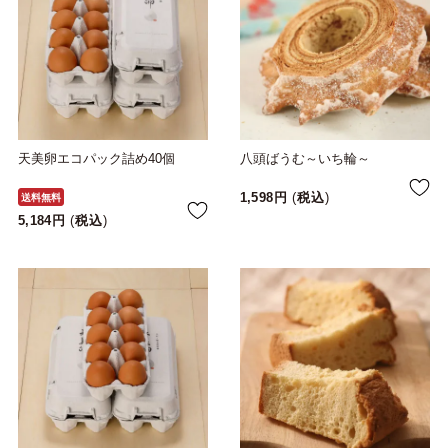
天美卵エコパック詰め40個
八頭ばうむ～いち輪～
1,598
税込
送料無料
5,184
税込