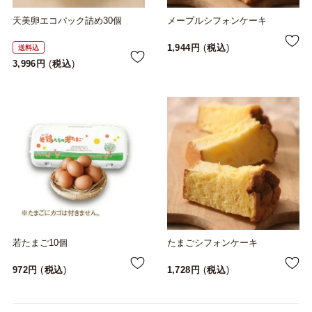
天美卵エコパック詰め30個
メープルシフォンケーキ
1,944
税込
送料込
3,996
税込
若たまご10個
たまごシフォンケーキ
972
税込
1,728
税込