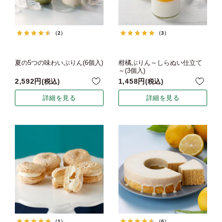
（2）
（3）
夏の5つの味わいぷりん(6個入)
柑橘ぷりん～しらぬい仕立て
～(3個入)
2,592
1,458
税込
税込
詳細を見る
詳細を見る
（1）
（6）