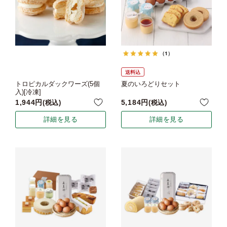
（1）
送料込
トロピカルダックワーズ(5個
夏のいろどりセット
入)[冷凍]
1,944
5,184
税込
税込
詳細を見る
詳細を見る