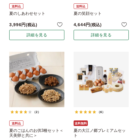
送料込
送料込
夏のしあわせセット
夏の笑顔セット
3,996
4,644
税込
税込
詳細を見る
詳細を見る
（2）
（6）
送料込
送料無料
夏のごはんのお供3種セット＜
夏の大江ノ郷プレミアムセッ
天美卵と共に＞
ト