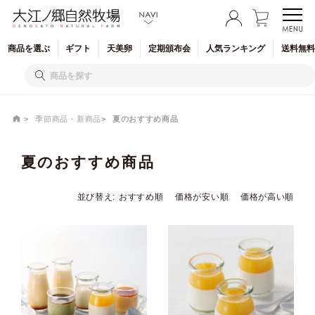
商品を
選ぶ
ギフト
天美卵
定期
頒布会
人気
ランキング
送料無料
季節商品・新商品
夏のおすすめ商品
夏のおすすめ商品
並び替え
おすすめ順
価格が安い順
価格が高い順