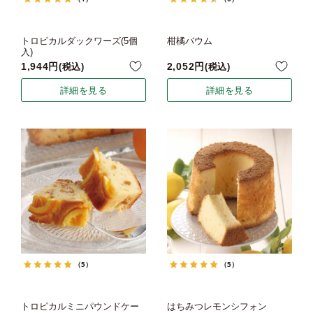
トロピカルダックワーズ(5個
柑橘バウム
入)
1,944
2,052
税込
税込
詳細を見る
詳細を見る
（5）
（5）
トロピカルミニパウンドケー
はちみつレモンシフォン