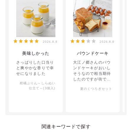
2026.8.8
2026.8.8
美味しかった
パウンドケーキ
さっぱりした口当り
大江ノ郷さんのパウ
と爽やかな香りで幸
ンドケーキがおいし
せになりました
そうなので相当期待
したのですが街で購
柑橘ぷりん～しらぬい
入するのと変わらな
仕立て～(3個入)
夏のくつろぎセット
い感じでした。プリ
ンはおいしかったで
す。
関連キーワードで探す