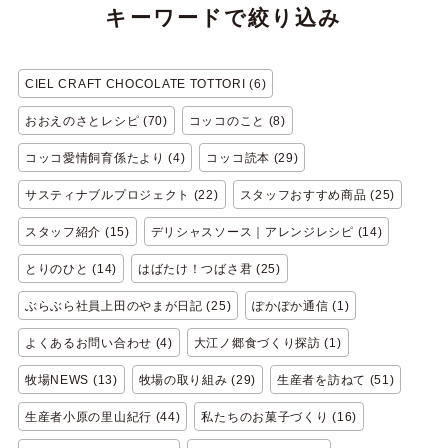
キーワードで絞り込み
CIEL CRAFT CHOCOLATE TOTTORI (6)
おおえのさとレシピ (70)
コッコのこと (8)
コッコ愛情飼育係たより (4)
コッコ読本 (29)
サスティナブルプロジェクト (22)
スタッフおすすめ商品 (25)
スタッフ紹介 (15)
デリシャスソース｜アレンジレシピ (14)
とりのひと (14)
はばたけ！つばさ君 (25)
ぶらぶら社員上田のやまが日記 (25)
ぽかぽか通信 (1)
よくあるお問い合わせ (4)
大江ノ郷食づくり探訪 (1)
牧場NEWS (13)
牧場の取り組み (29)
生産者を訪ねて (51)
生産者小原の里山紀行 (44)
私たちのお菓子づくり (16)