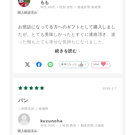
もも
年代:
40代
性別:
女性
都道府県:
島根県
お世話になってる方へのギフトとして購入しまし
たが、とても美味しかったとすぐに連絡頂き、送
った側もとても幸せな気持ちになりました。
続きを読む
特にデニッシュブレットはとても好評で、私も大
好きなパンで大江の郷に行く際には必ずといって
参考になった
0
Like!
0
良いほど買って帰る商品だったので、送って良か
ったなと改めて思いました☺︎
また、こちらをぜひ利用したいなと思ってます！
2026.2.7
パン
ご利用目的
:ご進物用
kuzunoha
年代:
70代～
性別:
男性
都道府県:
大阪府