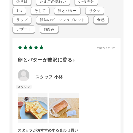
焼き目
たまごの味わい
6～8等分
1つ
そして
卵とバター
サクッ
ラップ
卵味のデニッシュブレッド
食感
デザート
お好み
2025.12.12
卵とバターが贅沢に香る♪
スタッフ 小林
スタッフがおすすめする合わせ買い