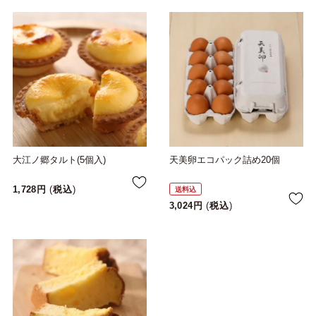
大江ノ郷タルト(5個入)
天美卵エコパック詰め20個
1,728
税込
送料込
3,024
税込