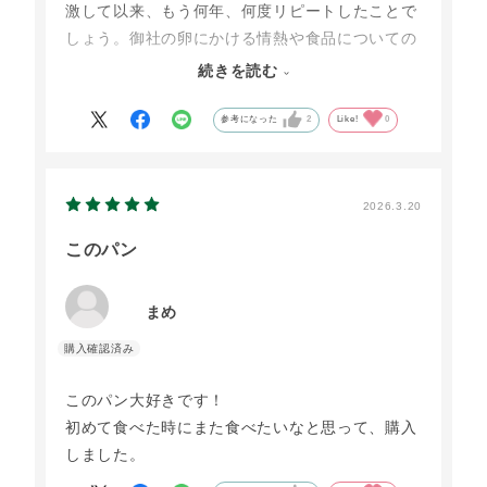
激して以来、もう何年、何度リピートしたことで
しょう。御社の卵にかける情熱や食品についての
価値観や真摯な姿勢は、いつも添えられている読
続きを読む
み物から、鶏を育てている皆さんの様子など十分
伝わってきていますが、安心、安全は当たり前、
参考になった
2
Like!
0
その上に、なかなか他では味わえない美味しさで
す。そのままいただいても、チョコスプレッドを
のせて軽くあたためても、極上の味なので、感謝
2026.3.20
感激しながら、毎回いただいています。我が家の
このパン
リピートは確実に続くこと間違いなしです。
まめ
このパン大好きです！
初めて食べた時にまた食べたいなと思って、購入
しました。