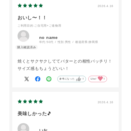
2026.4.16
おいし〜！！
ご利用目的
:ご自宅用+ご進物用
no name
年代:
50代
性別:
男性
都道府県:
静岡県
焼くとサクサクしててバターとの相性バッチリ！
サイズ感もちょうどいい！
参考になった
0
Like!
0
2026.4.16
美味しかった🎵
いお