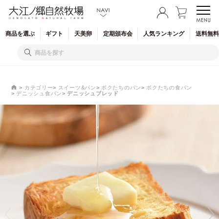
商品を
選ぶ
ギフト
天美卵
定期
頒布会
人気
ランキング
送料無料
カテゴリー
スイーツ&パン
ボクたちのパン
ボクたちの食パン
デニッシュ食パン
デニッシュブレッド