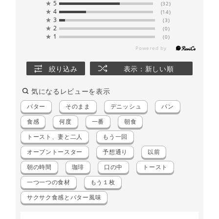
★
5
(32)
★
4
(14)
★
3
(3)
★
2
(0)
★
1
(0)
絞り込み
表示：新しい順
気になるレビューを表示
バター
そのまま
デニッシュ
パン
食感
何度
一番
朝食
トースト、妻と二人
もう一回
オーブントースター
予想通り
以前
朝の時間
珈琲
口の中
トースト
一つ一つの食材
もう１枚
サクサク食感とバター風味