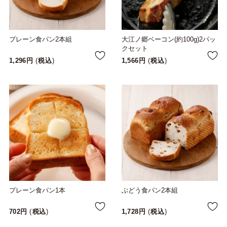
プレーン食パン2本組
大江ノ郷ベーコン(約100g)2パッ
クセット
1,296
税込
1,566
税込
プレーン食パン1本
ぶどう食パン2本組
702
税込
1,728
税込