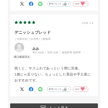
参考になった
0
Like!
0
2026.1.6
デニッシュブレッド
ご利用目的
:ご自宅用+ご進物用
みみ
年代:
40代
性別:
女性
都道府県:
福岡県
焼くと、サクふわであっという間に完食。
1個じゃ足りない。ちょっとした景品や手土産に
おすすめです。
参考になった
1
Like!
0
もっと見る