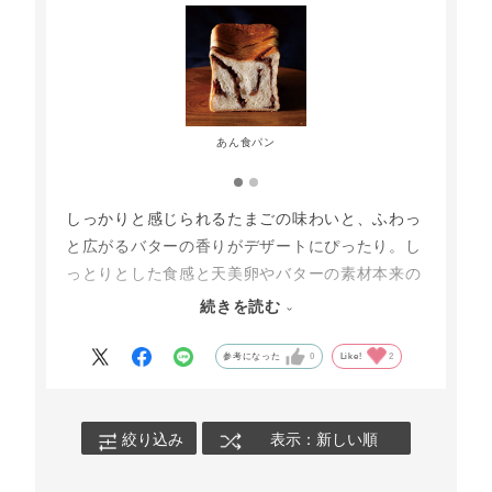
あん食パン
しっかりと感じられるたまごの味わいと、ふわっ
と広がるバターの香りがデザートにぴったり。し
っとりとした食感と天美卵やバターの素材本来の
味がしっかりと感じられます。トースターで焼き
続きを読む
目をつける、外はサクッと、中はふわっとした食
感になり、バターの香りがより一層引き立ちま
参考になった
0
Like!
2
す！
甘さは控えめなのでお好みでトッピングをするの
絞り込み
表示：新しい順
もおすすめです。私は、バターとはちみつ、あん