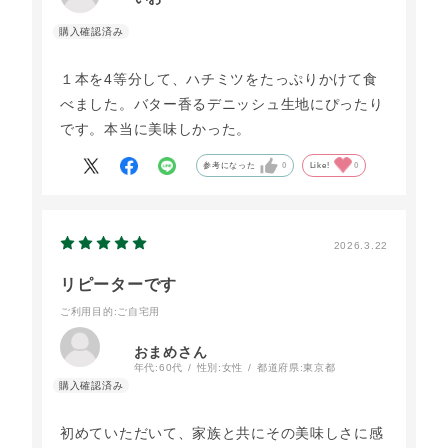
１本を4等分して、ハチミツをたっぷりかけて食
べました。バター香るデニッシュ生地にぴったり
です。本当に美味しかった。
参考になった
0
Like!
0
2026.3.22
リピーターです
ご利用目的
:ご自宅用
おまめさん
年代:
60代
性別:
女性
都道府県:
東京都
初めていただいて、家族と共にその美味しさに感