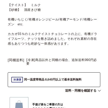
【テイスト】 ミルク
【砂糖】 国産きび糖
有機いちじく/有機オレンジピール/有機アーモンド/有機レー
ズン etc.
カカオ55％のミルクテイストチョコレートの上に、有機ドラ
イフルーツ、ナッツを敷き詰めました。それぞれ素材の存在
感もありつつも絶妙な一体感があります。
[同梱送料]
[冷凍]商品以外と同梱の場合、追加送料990円必
要
同一温度帯商品 8,640円以上で基本送料無料
冷凍便
送料・同梱を確認する
手提げ袋をご希望の方は