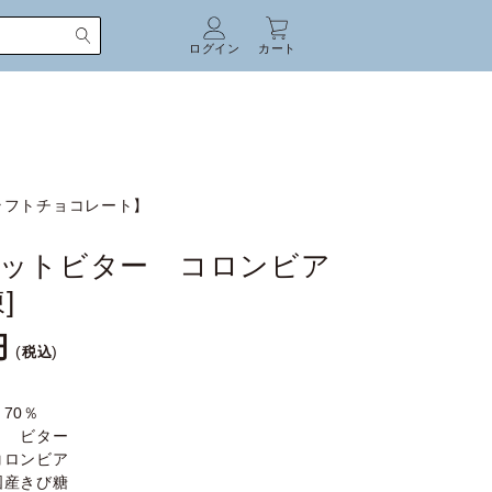
ログイン
カート
ラフトチョコレート】
ットビター コロンビア
]
税込
70％
】 ビター
コロンビア
国産きび糖