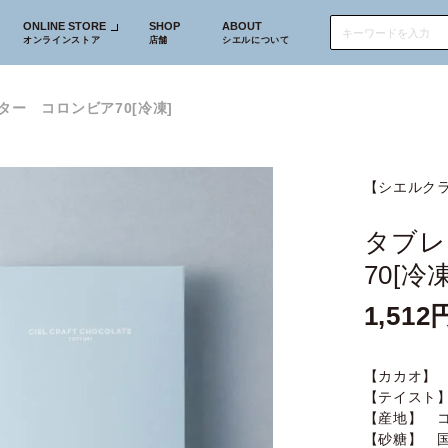
ONLINE STORE
SHOP
ABOUT
オンラインストア
店舗
シエルについて
ター コロンビア70[冷凍]
【シエルク
タブレ
70[冷凍
1,512
【カカオ】 
【テイスト
【産地】 
【砂糖】 