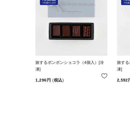
旅するボンボンショコラ（4個入）[冷
旅する
凍]
凍]
1,296
税込
2,592