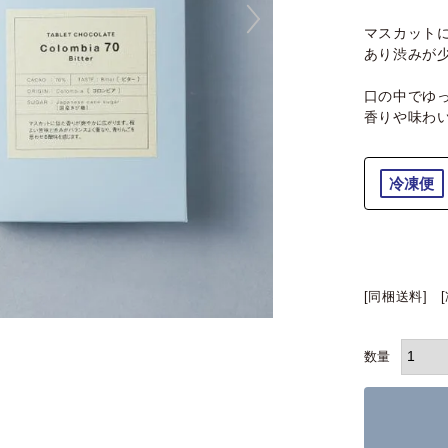
マスカット
あり渋みが
口の中でゆ
香りや味わ
冷凍便
[同梱送料]