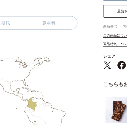
最短
味期限
原材料
商品番号
70
この商品につい
返品特約につ
シェア
こちらも