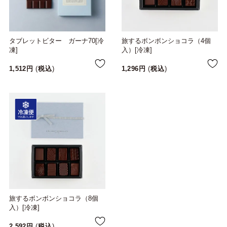
タブレットビター ガーナ70[冷
旅するボンボンショコラ（4個
凍]
入）[冷凍]
1,512
税込
1,296
税込
旅するボンボンショコラ（8個
入）[冷凍]
2,592
税込