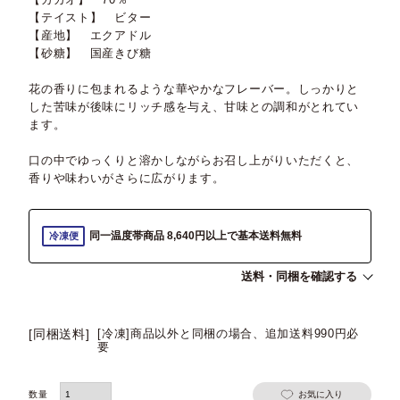
【テイスト】 ビター
【産地】 エクアドル
【砂糖】 国産きび糖
花の香りに包まれるような華やかなフレーバー。しっかりと
した苦味が後味にリッチ感を与え、甘味との調和がとれてい
ます。
口の中でゆっくりと溶かしながらお召し上がりいただくと、
香りや味わいがさらに広がります。
同一温度帯商品 8,640円以上で基本送料無料
冷凍便
送料・同梱を確認する
[同梱送料]
[冷凍]商品以外と同梱の場合、追加送料990円必
要
お気に入り