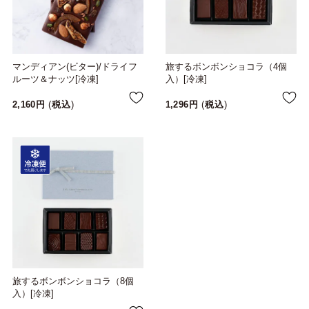
マンディアン(ビター)/ドライフ
旅するボンボンショコラ（4個
ルーツ＆ナッツ[冷凍]
入）[冷凍]
2,160
税込
1,296
税込
旅するボンボンショコラ（8個
入）[冷凍]