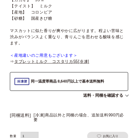
【テイスト】 ミルク
【産地】 コロンビア
【砂糖】 国産きび糖
マスカットに似た香りが爽やかに広がります。程よい苦味と
渋みがバランスよく重なり、青りんごを思わせる酸味を感じ
ます。
＜産地違いのご用意もございます＞
⇒
タブレットミルク コスタリカ55[冷凍]
同一温度帯商品 8,640円以上で基本送料無料
冷凍便
送料・同梱を確認する
[同梱送料]
[冷凍]商品以外と同梱の場合、追加送料990円必
要
お気に入り