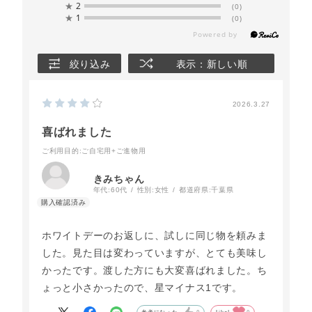
★
2
(0)
★
1
(0)
絞り込み
表示：新しい順
2026.3.27
喜ばれました
ご利用目的
:ご自宅用+ご進物用
きみちゃん
年代:
60代
性別:
女性
都道府県:
千葉県
ホワイトデーのお返しに、試しに同じ物を頼みま
した。見た目は変わっていますが、とても美味し
かったです。渡した方にも大変喜ばれました。ち
ょっと小さかったので、星マイナス1です。