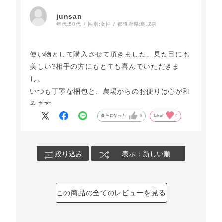
junsan
年代:
50代
性別:
女性
都道府県:
鳥取県
使い物として購入させて頂きました。見た目にも
美しい?相手の方にもとても喜んでいただきま
し。
いつも丁寧な梱包と、農場からのお便りは心が和
みます。
参考になった
0
Like!
0
絞り込み
表示：新しい順
この商品の全てのレビューを見る