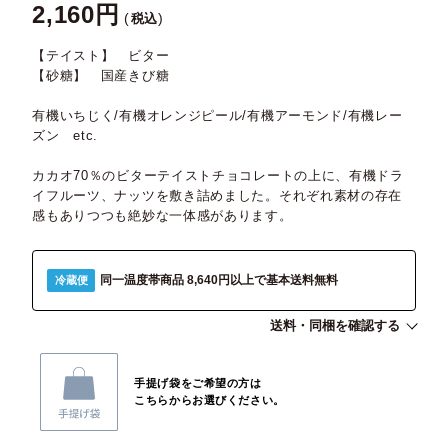
2,160
税込
【テイスト】 ビター
【砂糖】 国産きび糖
有機いちじく/有機オレンジピール/有機アーモンド/有機レー
ズン etc.
カカオ70％のビターテイストチョコレートの上に、有機ドラ
イフルーツ、ナッツを敷き詰めました。それぞれ素材の存在
感もありつつも絶妙な一体感があります。
同一温度帯商品 8,640円以上で基本送料無料
冷蔵便
送料・同梱を確認する
手提げ袋をご希望の方は
こちらからお選びください。