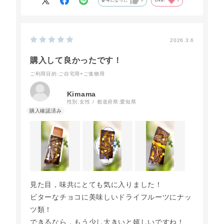
参考になった
0
Like!
0
2026.3.6
購入して良かったです！
ご利用目的
:ご自宅用+ご進物用
Kimama
性別:
女性
都道府県:
愛知県
見た目，味共にとても気に入りました！
ビターなチョコに美味しいドライフルーツにナッ
ツ類！
できるなら，もう少し大きいと嬉しいですね！