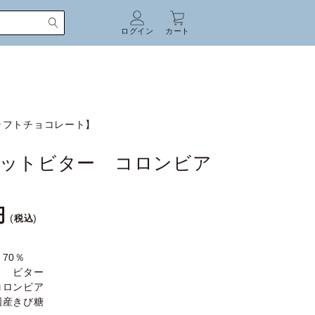
ログイン
カート
ラフトチョコレート】
ットビター コロンビア
税込
70％
】 ビター
コロンビア
国産きび糖