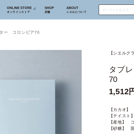
ONLINE STORE
SHOP
ABOUT
オンラインストア
店舗
シエルについて
ター コロンビア70
【シエルク
タブレ
70
1,512
【カカオ】 
【テイスト
【産地】 
【砂糖】 