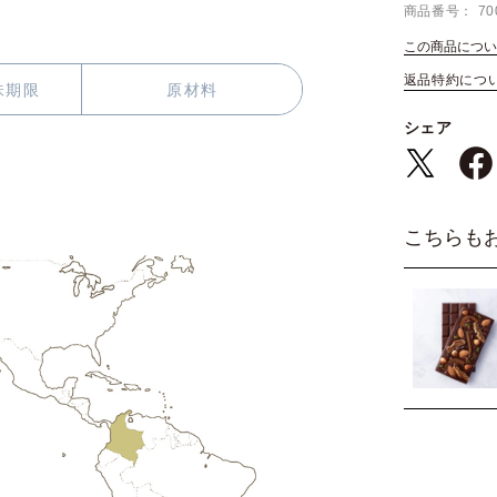
商品番号
70
この商品につい
返品特約につ
味期限
原材料
シェア
こちらも