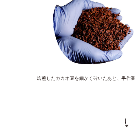
焙煎したカカオ豆を細かく砕いたあと、手作