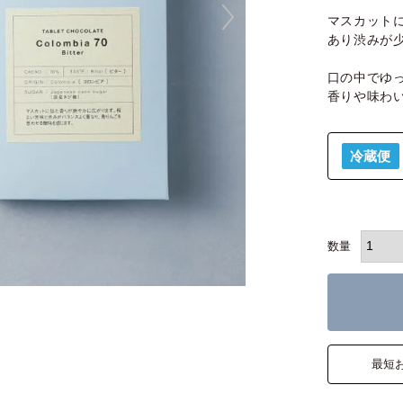
マスカット
あり渋みが
口の中でゆ
香りや味わ
冷蔵便
最短