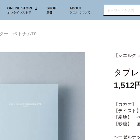
ONLINE STORE
SHOP
ABOUT
オンラインストア
店舗
シエルについて
ター ベトナム70
【シエルク
タブレ
1,512
【カカオ】 
【テイスト
【産地】 
【砂糖】 
ヘーゼルナ