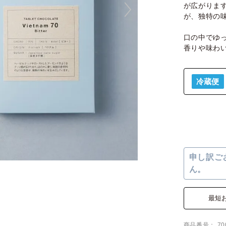
が広がりま
が、独特の
口の中でゆ
香りや味わ
冷蔵便
申し訳ご
ん。
最短
商品番号
70