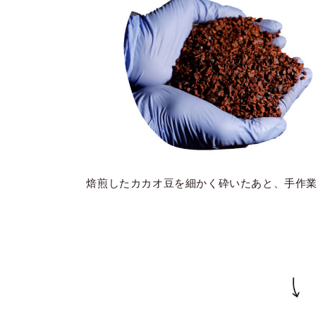
焙煎したカカオ豆を細かく砕いたあと、手作