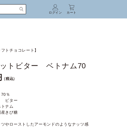
ログイン
カート
ラフトチョコレート】
ットビター ベトナム70
税込
70％
】 ビター
ベトナム
国産きび糖
ッツやローストしたアーモンドのようなナッツ感