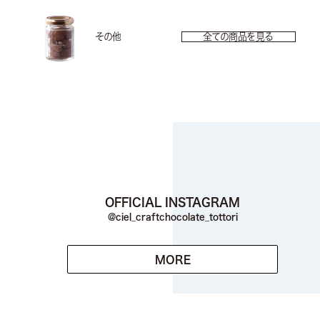
その他
全ての商品を見る
OFFICIAL INSTAGRAM
@ciel_craftchocolate_tottori
MORE