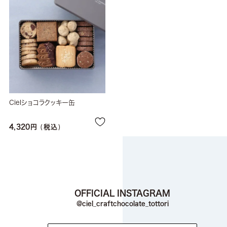
Cielショコラクッキー缶
4,320
税込
OFFICIAL INSTAGRAM
@ciel_craftchocolate_tottori