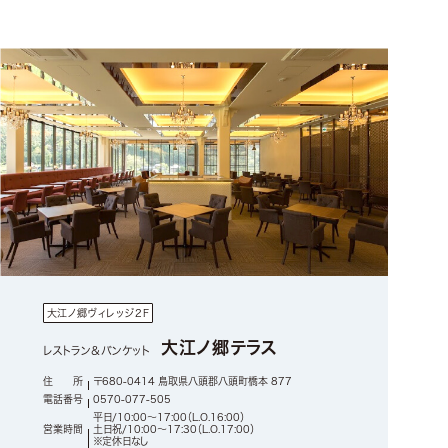
大江ノ郷ヴィレッジ2F
大江ノ郷テラス
レストラン＆バンケット
住 所
〒680-0414 鳥取県八頭郡八頭町橋本 877
電話番号
0570-077-505
平日/10:00～17:00（L.O.16:00）
営業時間
土日祝/10:00～17:30（L.O.17:00）
※定休日なし