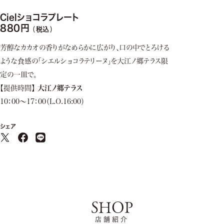
Cielショコラプレート
880
税込
芳醇なカカオの香りがなめらかに広がり、口の中でとろける
ような食感の「シエルショコラテリーヌ」を大江ノ郷テラス限
定の一皿で。
【提供時間】
大江ノ郷テラス
10：00～17：00（L.O.16:00）
シェア
SHOP
店舗紹介