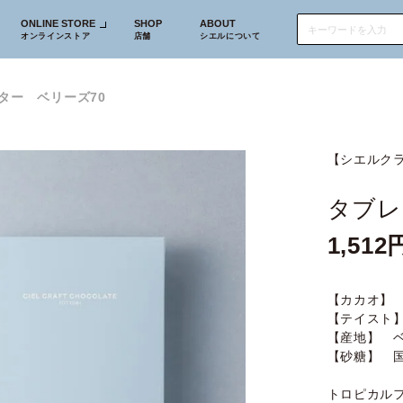
ONLINE STORE
SHOP
ABOUT
オンラインストア
店舗
シエルについて
ター ベリーズ70
【シエルク
タブレ
1,512
【カカオ】 
【テイスト
【産地】 
【砂糖】 
トロピカル