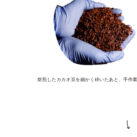
焙煎したカカオ豆を細かく砕いたあと、手作