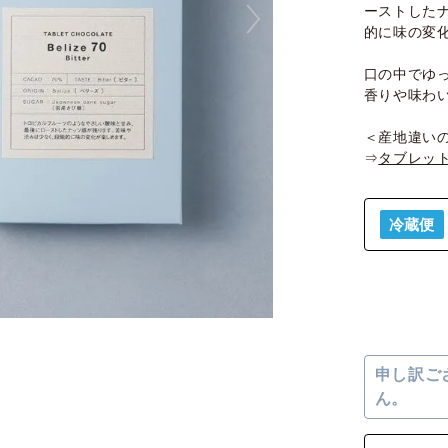
ーストした
的に味の変
口の中でゆ
香りや味わ
＜産地違い
⇒
タブレッ
冷蔵便
申し訳ご
ん。