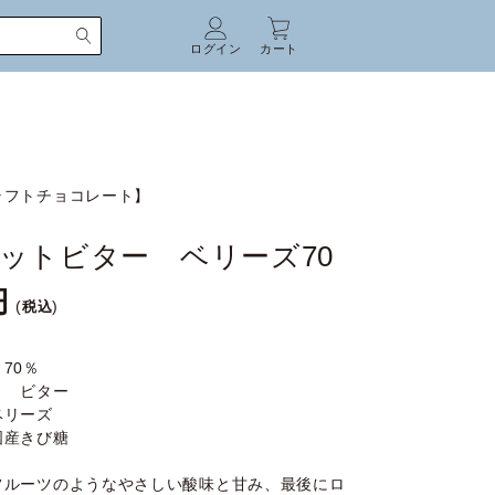
ログイン
カート
ラフトチョコレート】
ットビター ベリーズ70
税込
70％
】 ビター
ベリーズ
国産きび糖
フルーツのようなやさしい酸味と甘み、最後にロ