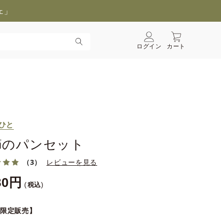
ェ」
ログイン
カート
ひと
節のパンセット
（3）
レビューを見る
80
税込
B限定販売】