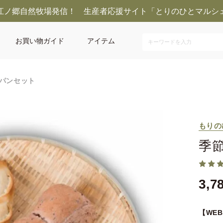
江ノ郷自然牧場発信！ 生産者応援サイト「とりのひとマルシ
お買い物ガイド
アイテム
パンセット
もりの
季
3,7
【WE