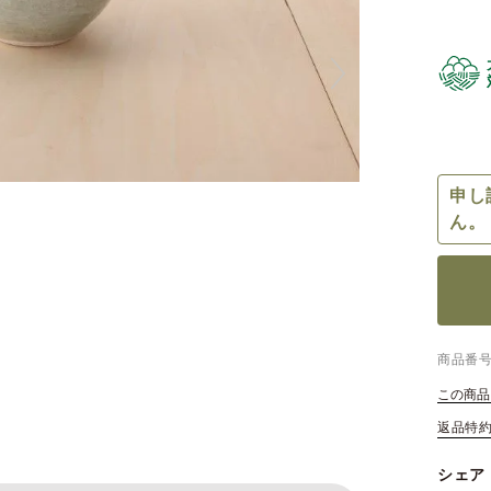
申し
ん。
商品番
この商品
返品特
シェア