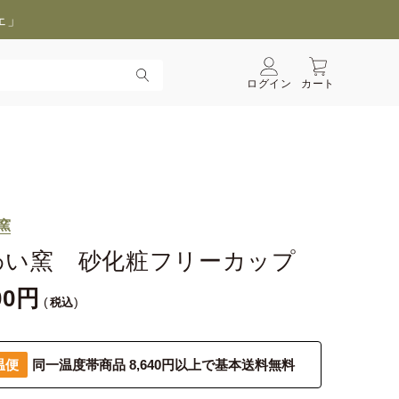
ェ」
ログイン
カート
窯
わい窯 砂化粧フリーカップ
00
税込
温便
同一温度帯商品 8,640円以上で基本送料無料