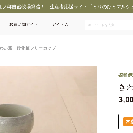
江ノ郷自然牧場発信！ 生産者応援サイト「とりのひとマルシ
お買い物ガイド
アイテム
わい窯 砂化粧フリーカップ
㐂和伊
き
3,0
常