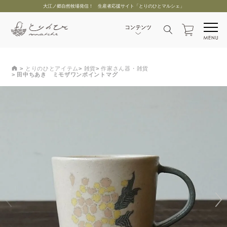
大江ノ郷自然牧場発信！ 生産者応援サイト「とりのひとマルシェ」
とりのひとアイテム
雑貨
作家さん器・雑貨
田中ちあき ミモザワンポイントマグ