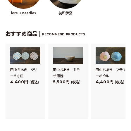
lore + needles
㐂和伊窯
おすすめ商品 |
RECOMMEND PRODUCTS
田中ちあき ツリ
田中ちあき ミモ
田中ちあき フラワ
ー５寸皿
ザ飯椀
ーボウル
4,400
5,500
4,400
税込
税込
税込