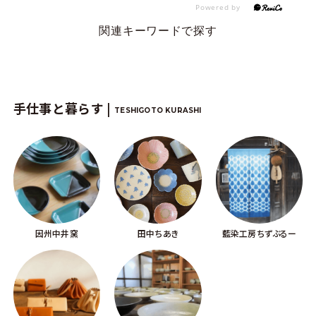
関連キーワードで探す
手仕事と暮らす |
TESHIGOTO KURASHI
因州中井窯
田中ちあき
藍染工房ちずぶるー