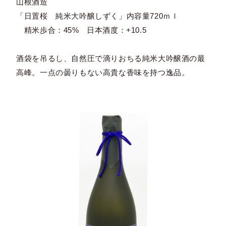
山根酒造
「日置桜 純米大吟醸しずく」内容量720ｍｌ
精米歩合：45% 日本酒度：+10.5
酒袋を吊るし、自然圧で滴りおちる純米大吟醸酒の最
高峰。一点の曇りもない高貴な香味を持つ逸品。