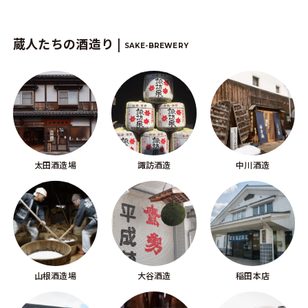
蔵人たちの酒造り |
SAKE-BREWERY
太田酒造場
諏訪酒造
中川酒造
山根酒造場
大谷酒造
稲田本店