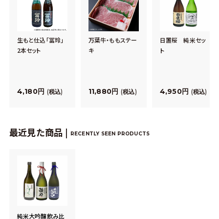
生もと仕込「冨玲」
万葉牛・ももステー
日置桜 純米セッ
2本セット
キ
ト
4,180
11,880
4,950
税込
税込
税込
最近見た商品 |
RECENTLY SEEN PRODUCTS
純米大吟醸飲み比