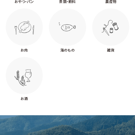
おやつ・パン
茶類・飲料
農産物
お肉
海のもの
雑貨
お酒