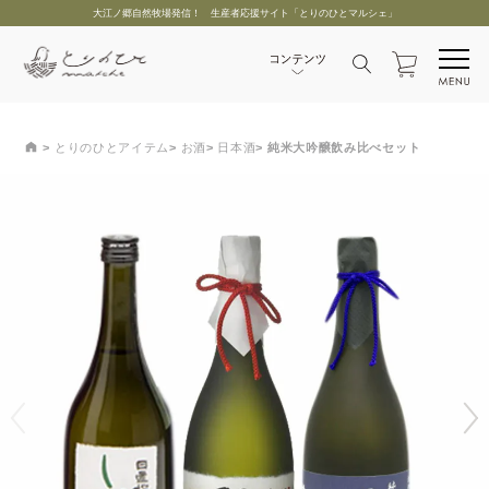
大江ノ郷自然牧場発信！ 生産者応援サイト「とりのひとマルシェ」
とりのひとアイテム
お酒
日本酒
純米大吟醸飲み比べセット