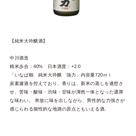
【純米大吟醸酒】
中川酒造
精米歩合：40% 日本酒度：+2.0
「いなば鶴 純米大吟醸 強力」内容量720ｍｌ
炭素濾過を控えており、香りは、新米の蒸しを連想さ
せ、苦味・酸味・渋味・甘味が渾然一体となった濃厚
な味わい。 奔放に味を出しながら、男性的な力強さが
感じられる個性的な地酒の原点ともいえる酒。