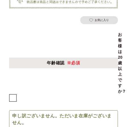
お気に入り
お
客
様
は
20
年齢確認
※必須
歳
以
上
で
す
か？
申し訳ございません。ただいま在庫がございま
せん。