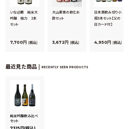
いなば鶴 純米大
大山果実の飲むお
日本酒飲み切り小
吟醸 強力 2本
酢セット
瓶5本セット【父の
セット
日カード付】
7,700
3,672
4,950
税込
税込
税込
最近見た商品 |
RECENTLY SEEN PRODUCTS
純米吟醸飲み比べ
セット
7315円(税込)