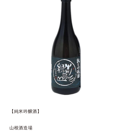
【純米吟醸酒】
山根酒造場