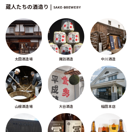
蔵人たちの酒造り |
SAKE-BREWERY
太田酒造場
諏訪酒造
中川酒造
山根酒造場
大谷酒造
稲田本店