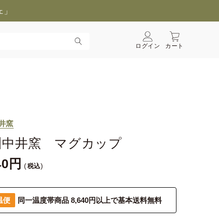
ェ」
ログイン
カート
井窯
州中井窯 マグカップ
40
税込
温便
同一温度帯商品 8,640円以上で基本送料無料