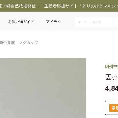
江ノ郷自然牧場発信！ 生産者応援サイト「とりのひとマルシ
お買い物ガイド
アイテム
州中井窯 マグカップ
因州中
因
4,8
常