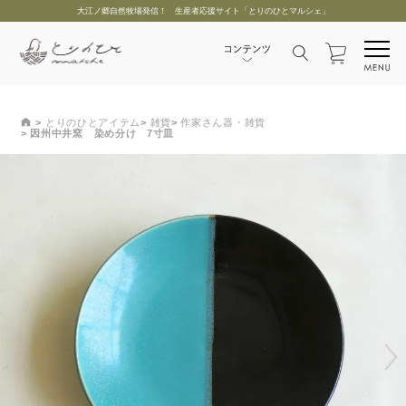
大江ノ郷自然牧場発信！ 生産者応援サイト「とりのひとマルシェ」
とりのひとアイテム
雑貨
作家さん器・雑貨
因州中井窯 染め分け 7寸皿