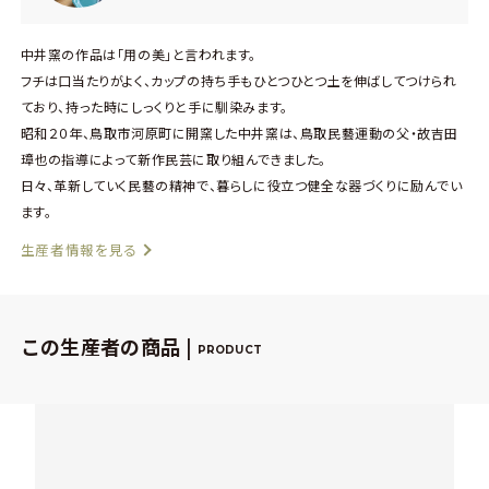
中井窯の作品は「用の美」と言われます。
フチは口当たりがよく、カップの持ち手もひとつひとつ土を伸ばしてつけられ
ており、持った時にしっくりと手に馴染みます。
昭和２０年、鳥取市河原町に開窯した中井窯は、鳥取民藝運動の父・故吉田
璋也の指導によって新作民芸に取り組んできました。
日々、革新していく民藝の精神で、暮らしに役立つ健全な器づくりに励んでい
ます。
生産者情報を見る
この生産者の商品 |
PRODUCT