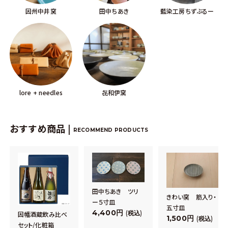
因州中井窯
田中ちあき
藍染工房ちずぶるー
lore + needles
㐂和伊窯
おすすめ商品 |
RECOMMEND PRODUCTS
田中ちあき ツリ
きわい窯 筋入り・
ー５寸皿
五寸皿
4,400
税込
因幡酒蔵飲み比べ
1,500
税込
セット/化粧箱