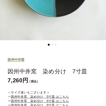
因州中井窯
因州中井窯 染め分け 7寸皿
7,260
税込
＜サイズ違いもございます＞
⇒
因州中井窯 染め分け 5寸皿 はこちら
⇒
因州中井窯 染め分け 6寸皿 はこちら
⇒
因州中井窯 染め分け 8寸皿 はこちら