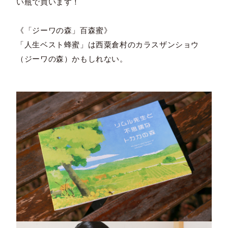
い瓶で買います！
《「ジーワの森」百森蜜》
「人生ベスト蜂蜜」は西粟倉村のカラスザンショウ
（ジーワの森）かもしれない。