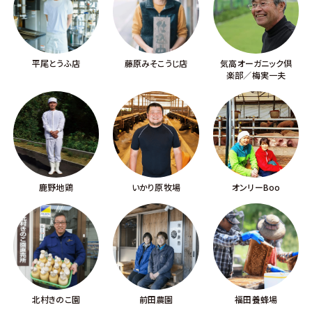
平尾とうふ店
藤原みそこうじ店
気高オーガニック倶
楽部／梅実一夫
鹿野地鶏
いかり原牧場
オンリーBoo
北村きのこ園
前田農園
福田養蜂場