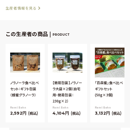
生産者情報を見る
この生産者の商品 |
PRODUCT
ノラノーラ食べ比べ
【簡易包装】ノラノー
「百森蜜」食べ比べ
セット：ギフト包装
ラ大袋×2個（自宅
ギフトセット
（蜂蜜グラノーラ）
用・簡易包装：
(50g×3個)
230g×2）
Reml Behn
Reml Behn
Reml Behn
2,592
4,104
3,132
税込
税込
税込