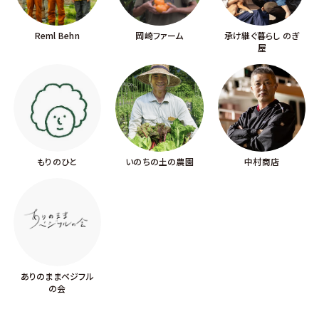
Reml Behn
岡崎ファーム
承け継ぐ暮らし のぎ
屋
もりのひと
いのちの土の農園
中村商店
ありのままベジフル
の会