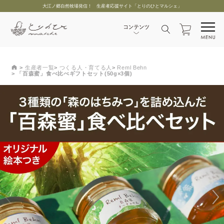
大江ノ郷自然牧場発信！ 生産者応援サイト「とりのひとマルシェ」
生産者一覧
つくる人・育てる人
Reml Behn
「百森蜜」食べ比べギフトセット(50g×3個)