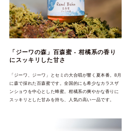
「ジーワの森」百森蜜 - 柑橘系の香り
にスッキリした甘さ
「ジーワ、ジーワ」とセミの大合唱が響く夏本番。8月
に森で採れた百森蜜です。全国的にも希少なカラスザ
ンショウを中心とした蜂蜜。柑橘系の爽やかな香りに
スッキリとした甘みを持ち、人気の高い一品です。