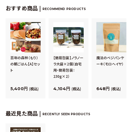
おすすめ商品 |
RECOMMEND PRODUCTS
百年の森林（もり）
【簡易包装】ノラノー
魔法のベジパンケ
の朝ごはん【A】セッ
ラ大袋×2個（自宅
ーキ（モロヘイヤ）
ト
用・簡易包装：
230g×2）
5,400
4,104
648
税込
税込
税込
最近見た商品 |
RECENTLY SEEN PRODUCTS