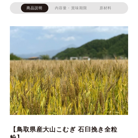
商品説明
内容量・賞味期限
原材料
【鳥取県産大山こむぎ 石臼挽き全粒
粉】