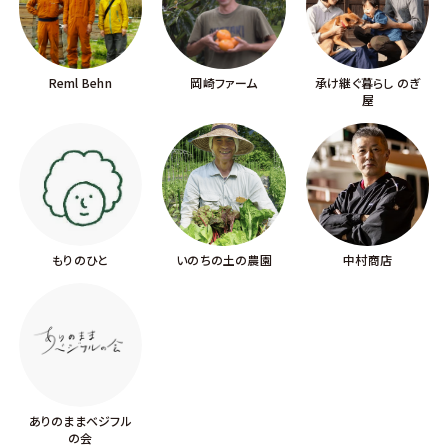
Reml Behn
岡崎ファーム
承け継ぐ暮らし のぎ
屋
もりのひと
いのちの土の農園
中村商店
ありのままベジフル
の会