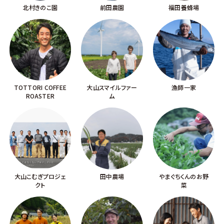
北村きのこ園
前田農園
福田養蜂場
TOTTORI COFFEE
大山スマイルファー
漁師一家
ROASTER
ム
大山こむぎプロジェ
田中農場
やまぐちくんのお野
クト
菜