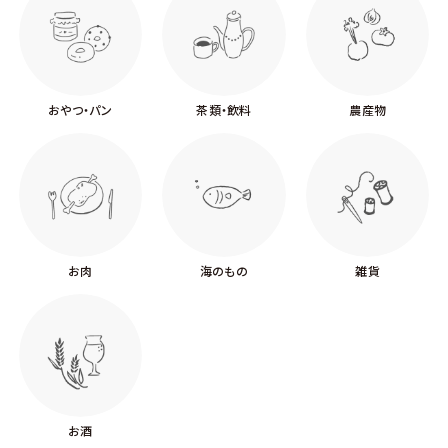
おやつ・パン
茶類・飲料
農産物
お肉
海のもの
雑貨
お酒