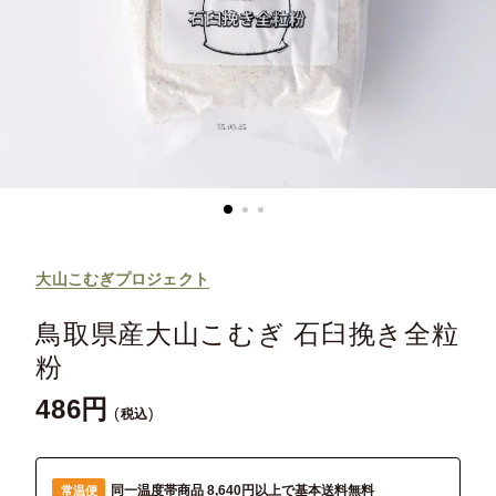
大山こむぎプロジェクト
鳥取県産大山こむぎ 石臼挽き全粒
粉
486
税込
同一温度帯商品 8,640円以上で基本送料無料
常温便