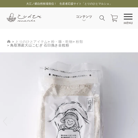
大江ノ郷自然牧場発信！ 生産者応援サイト「とりのひとマルシェ」
とりのひとアイテム
粉・麺・乾物
粉類
鳥取県産大山こむぎ 石臼挽き全粒粉