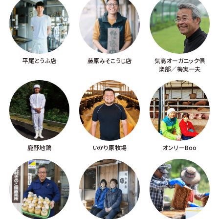
平尾とうふ店
藤原みそこうじ店
気高オーガニック倶
楽部／梅実一夫
鹿野地鶏
いかり原牧場
オンリーBoo