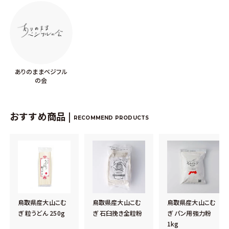
ありのままベジフル
の会
おすすめ商品 |
RECOMMEND PRODUCTS
鳥取県産大山こむ
鳥取県産大山こむ
鳥取県産大山こむ
ぎ 粒うどん 250g
ぎ 石臼挽き全粒粉
ぎ パン用強力粉
1kg