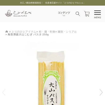
大江ノ郷自然牧場発信！ 生産者応援サイト「とりのひとマルシェ」
とりのひとアイテム
粉・麺・乾物
麺類・シリアル
鳥取県産大山こむぎ パスタ 250g