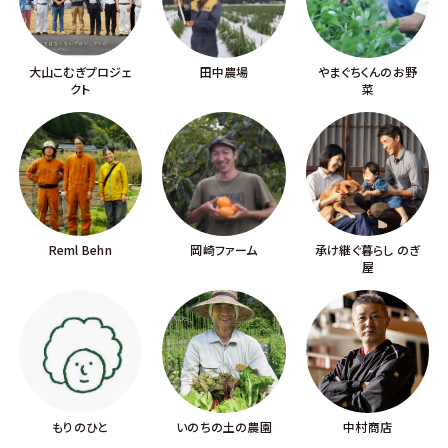
大山こむぎプロジェ
田中農場
やまぐちくんのお野
クト
菜
Reml Behn
岡崎ファーム
承け継ぐ暮らし のぎ
屋
もりのひと
いのちの土の農園
中村商店