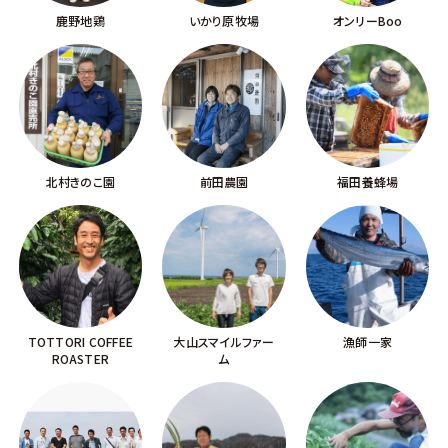
鹿野地鶏
いかり原牧場
オンリーBoo
北村きのこ園
前田農園
福田養蜂場
TOTTORI COFFEE
大山スマイルファー
漁師一家
ROASTER
ム