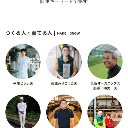
関連キーワードで探す
つくる人・育てる人 |
MAKE・GROW
平尾とうふ店
藤原みそこうじ店
気高オーガニック倶
楽部／梅実一夫