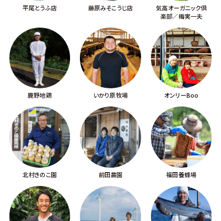
平尾とうふ店
藤原みそこうじ店
気高オーガニック倶
楽部／梅実一夫
鹿野地鶏
いかり原牧場
オンリーBoo
北村きのこ園
前田農園
福田養蜂場