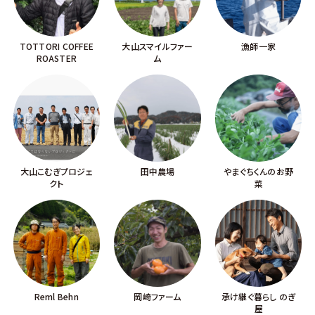
TOTTORI COFFEE
大山スマイルファー
漁師一家
ROASTER
ム
大山こむぎプロジェ
田中農場
やまぐちくんのお野
クト
菜
Reml Behn
岡崎ファーム
承け継ぐ暮らし のぎ
屋