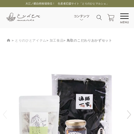
大江ノ郷自然牧場発信！ 生産者応援サイト「とりのひとマルシェ」
とりのひとアイテム
加工食品
鳥取のこだわりおかずセット