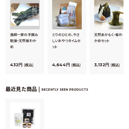
漁師一家の手摘み
とりのひとの、やさ
天然あかもく・板わ
乾燥・天然板わか
しいおやつタイムセ
かめセット
め
ット
432
4,644
3,132
税込
税込
税込
最近見た商品 |
RECENTLY SEEN PRODUCTS