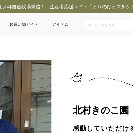
江ノ郷自然牧場発信！ 生産者応援サイト「とりのひとマルシ
お買い物ガイド
アイテム
園
北村きのこ園
感動していただけ