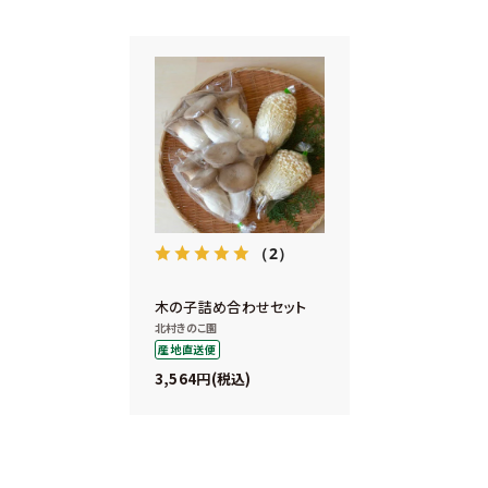
（2）
木の子詰め合わせセット
北村きのこ園
産地直送便
3,564
税込