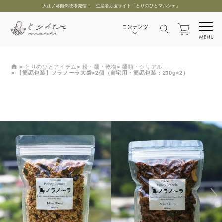
大江ノ郷自然牧場発信！ 生産者応援サイト「とりのひとマルシェ」
とりのひとアイテム
粉・麺・乾物
麺類・シリアル
【簡易包装】ノラノーラ大袋×2個（自宅用・簡易包装：230g×2）