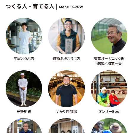
つくる人・育てる人 |
MAKE・GROW
平尾とうふ店
藤原みそこうじ店
気高オーガニック倶
楽部／梅実一夫
鹿野地鶏
いかり原牧場
オンリーBoo