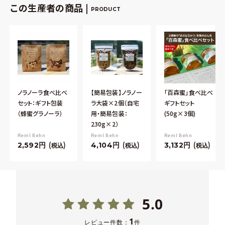
この生産者の商品 |
PRODUCT
ノラノーラ食べ比べ
【簡易包装】ノラノー
「百森蜜」食べ比べ
セット：ギフト包装
ラ大袋×2個（自宅
ギフトセット
（蜂蜜グラノーラ）
用・簡易包装：
(50g×3個)
230g×2）
Reml Behn
Reml Behn
Reml Behn
2,592
4,104
3,132
税込
税込
税込
5.0
1
レビュー件数：
件