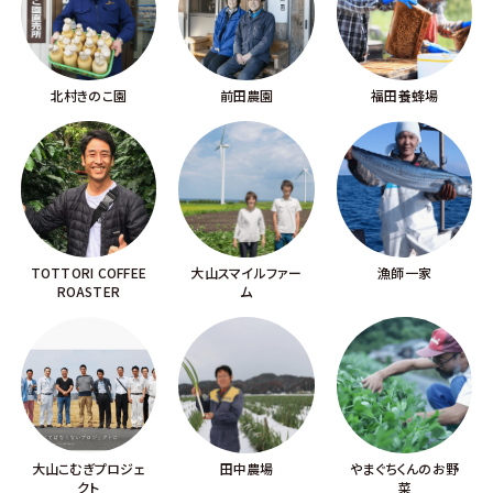
北村きのこ園
前田農園
福田養蜂場
TOTTORI COFFEE
大山スマイルファー
漁師一家
ROASTER
ム
大山こむぎプロジェ
田中農場
やまぐちくんのお野
クト
菜