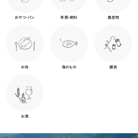
おやつ・パン
茶類・飲料
農産物
お肉
海のもの
雑貨
お酒