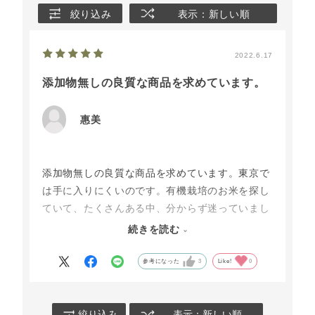
絞り込み
表示：新しい順
2022.6.17
添加物無しの良質な商品を求めています。
惠美
添加物無しの良質な商品を求めています。東京で
は手に入りにくいのです。有機栽培のお米を探し
ていて、たくさんある中、分からず迷っていまし
た。そこで去年の新米を購入して、まず玄米を炊
続きを読む
いて食べてみたら美味しく、食べやすく、しばら
く続けて食べていたら、なんと！長い間苦しんで
参考になった
3
Like!
0
いた便秘が随分良くなり、下剤の量が減ったので
す。感謝しかありません。今日本の農業は大変で
しょうが、お体に気をつけて頑張ってください。
絞り込み
表示：新しい順