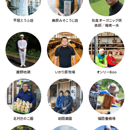
平尾とうふ店
藤原みそこうじ店
気高オーガニック倶
楽部／梅実一夫
鹿野地鶏
いかり原牧場
オンリーBoo
北村きのこ園
前田農園
福田養蜂場