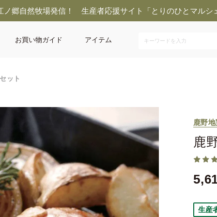
江ノ郷自然牧場発信！ 生産者応援サイト「とりのひとマルシ
お買い物ガイド
アイテム
セット
鹿野地
鹿
5,6
生産