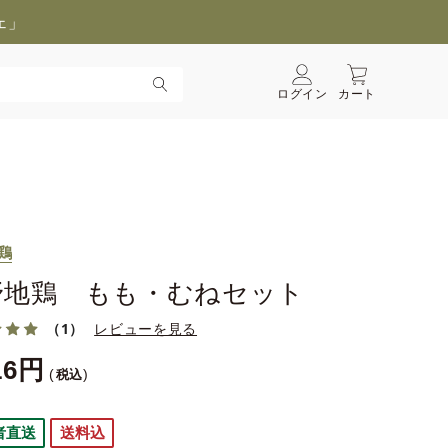
ェ」
ログイン
カート
鶏
野地鶏 もも・むねセット
（1）
レビューを見る
16
税込
者直送
送料込