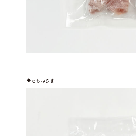
◆ももねぎま