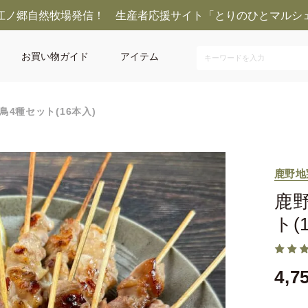
江ノ郷自然牧場発信！ 生産者応援サイト「とりのひとマルシ
お買い物ガイド
アイテム
4種セット(16本入)
鹿野地
鹿
ト(
4,7