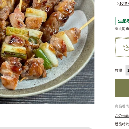
⇒
お得
生産
※北海道
商品番
この商品
返品特