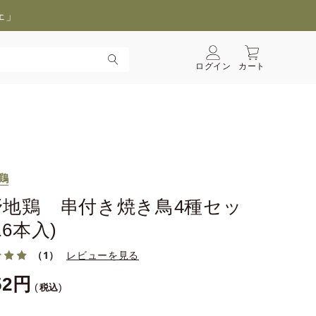
ェ」
ログイン
カート
鶏
野地鶏 串付き焼き鳥4種セッ
16本入)
（1）
レビューを見る
52
税込