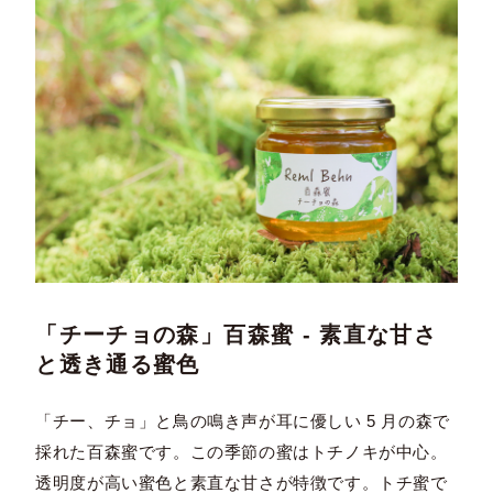
「チーチョの森」百森蜜 - 素直な甘さ
と透き通る蜜色
「チー、チョ」と鳥の鳴き声が耳に優しい 5 月の森で
採れた百森蜜です。この季節の蜜はトチノキが中心。
透明度が高い蜜色と素直な甘さが特徴です。トチ蜜で