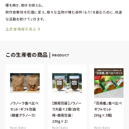
種を蒔き、樹木を植える。
耕作放棄地を花畑に変え、様々な生物が棲む森林（もり）を創るために、地道
な活動を続けていきます。
生産者情報を見る
この生産者の商品 |
PRODUCT
ノラノーラ食べ比べ
【簡易包装】ノラノー
「百森蜜」食べ比べ
セット：ギフト包装
ラ大袋×2個（自宅
ギフトセット
（蜂蜜グラノーラ）
用・簡易包装：
(50g×3個)
230g×2）
Reml Behn
Reml Behn
Reml Behn