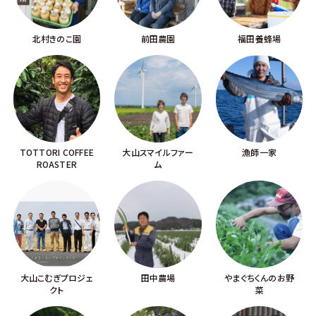
北村きのこ園
前田農園
福田養蜂場
TOTTORI COFFEE
大山スマイルファー
漁師一家
ROASTER
ム
大山こむぎプロジェ
田中農場
やまぐちくんのお野
クト
菜