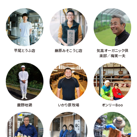
平尾とうふ店
藤原みそこうじ店
気高オーガニック倶
楽部／梅実一夫
鹿野地鶏
いかり原牧場
オンリーBoo