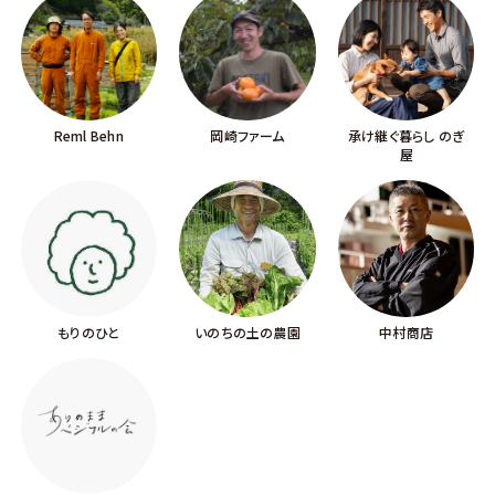
Reml Behn
岡崎ファーム
承け継ぐ暮らし のぎ
屋
もりのひと
いのちの土の農園
中村商店