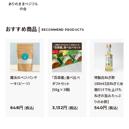
ありのままベジフル
の会
おすすめ商品 |
RECOMMEND PRODUCTS
魔法のベジパンケ
「百森蜜」食べ比べ
特製白ねぎ酢
ーキ（ビーツ）
ギフトセット
180ml【白ねぎと米
(50g×3個)
麹だけで仕上げた
ねぎの旨みたっぷ
りのお酢】
648
3,132
540
税込
税込
税込