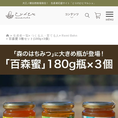
大江ノ郷自然牧場発信！ 生産者応援サイト「とりのひとマルシェ」
生産者一覧
つくる人・育てる人
Reml Behn
百森蜜 3種セット(180g×3個）