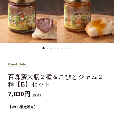
Reml Behn
百森蜜大瓶２種＆こびとジャム２
種【B】セット
7,830
税込
【WEB限定販売】