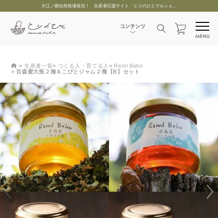
大江ノ郷自然牧場発信！ 生産者応援サイト「とりのひとマルシェ」
生産者一覧
つくる人・育てる人
Reml Behn
百森蜜大瓶２種＆こびとジャム２種【B】セット