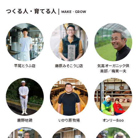
つくる人・育てる人 |
MAKE・GROW
平尾とうふ店
藤原みそこうじ店
気高オーガニック倶
楽部／梅実一夫
鹿野地鶏
いかり原牧場
オンリーBoo