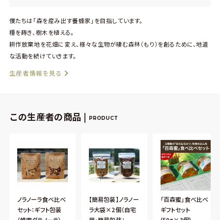
僕たちは「森を産み出す養蜂家」を目指しています。
種を蒔き、樹木を植える。
耕作放棄地を花畑に変え、様々な生物が棲む森林（もり）を創るために、地道
な活動を続けていきます。
生産者情報を見る
この生産者の商品 |
PRODUCT
ノラノーラ食べ比べ
【簡易包装】ノラノー
「百森蜜」食べ比べ
セット：ギフト包装
ラ大袋×2個（自宅
ギフトセット
（蜂蜜グラノーラ）
用・簡易包装：
(50g×3個)