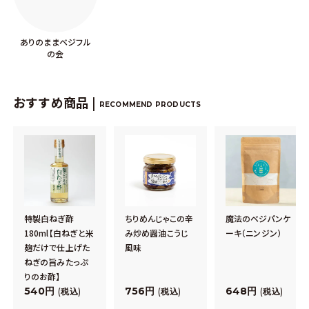
ありのままベジフル
の会
おすすめ商品 |
RECOMMEND PRODUCTS
特製白ねぎ酢
ちりめんじゃこの辛
魔法のベジパンケ
180ml【白ねぎと米
み炒め醤油こうじ
ーキ（ニンジン）
麹だけで仕上げた
風味
ねぎの旨みたっぷ
りのお酢】
540
756
648
税込
税込
税込