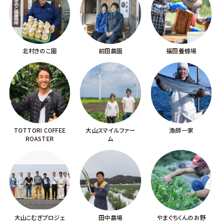
北村きのこ園
前田農園
福田養蜂場
TOTTORI COFFEE
大山スマイルファー
漁師一家
ROASTER
ム
大山こむぎプロジェ
田中農場
やまぐちくんのお野