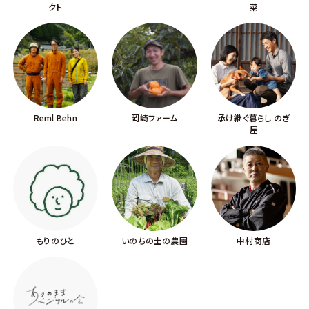
クト
菜
Reml Behn
岡崎ファーム
承け継ぐ暮らし のぎ
屋
もりのひと
いのちの土の農園
中村商店