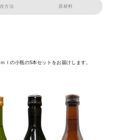
存方法
原材料
ト
0ｍｌの小瓶の5本セットをお届けします。