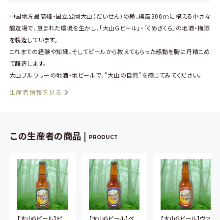
中国地方最高峰・国立公園大山（だいせん）の麓、標高300ｍに構える小さな
醸造場で、恵まれた環境を生かし、「大山Gビール」・「くめざくら」の地酒・梅酒
を製造しています。
これまでの経験や知識、そしてビールから教えてもらった感動を胸に丹精こめ
て醸造します。
大山ブルワリーの地酒・地ビールで、"大山の自然"を感じてみてください。
生産者情報を見る
この生産者の商品 |
PRODUCT
【大山Gビール】ピ
【大山Gビール】ペ
【大山Gビール】ヴァ