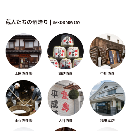
蔵人たちの酒造り |
SAKE-BREWERY
太田酒造場
諏訪酒造
中川酒造
山根酒造場
大谷酒造
稲田本店