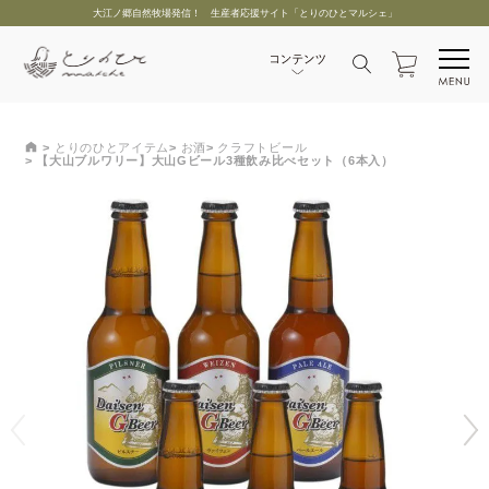
大江ノ郷自然牧場発信！ 生産者応援サイト「とりのひとマルシェ」
とりのひとアイテム
お酒
クラフトビール
【大山ブルワリー】大山Gビール3種飲み比べセット（6本入）