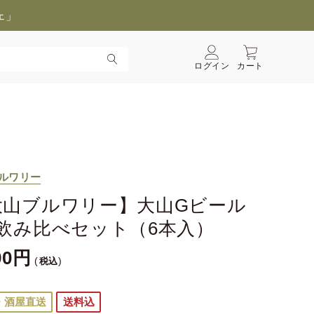
ェ」
ログイン
カート
ルワリー
大山ブルワリー】大山Gビール
種飲み比べセット（6本入）
90
税込
・酒屋直送
送料込