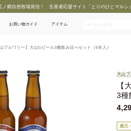
江ノ郷自然牧場発信！ 生産者応援サイト「とりのひとマルシ
お買い物ガイド
アイテム
山ブルワリー】大山Gビール3種飲み比べセット（6本入）
大山ブ
【
3
4,2
蔵元