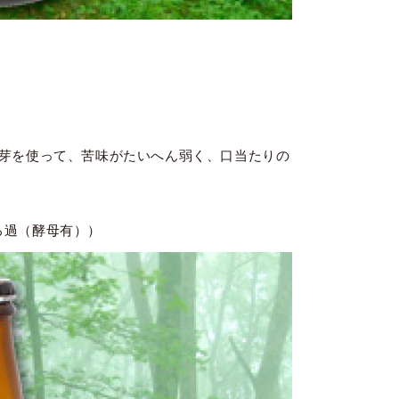
芽を使って、苦味がたいへん弱く、口当たりの
未ろ過（酵母有））