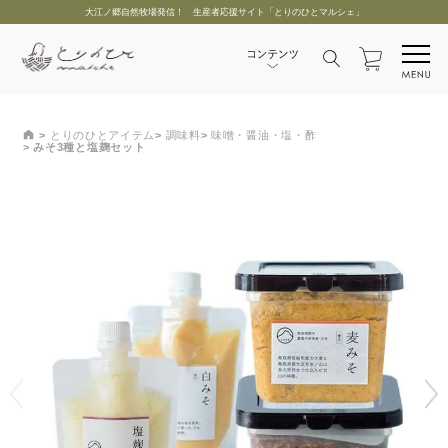
大江ノ郷自然牧場発信！ 生産者応援サイト「とりのひとマルシェ」
とりのひとアイテム
調味料
味噌・醤油・塩・酢
みそ3種と塩麹セット