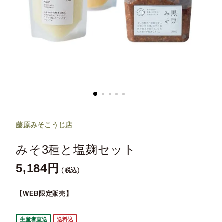
藤原みそこうじ店
みそ3種と塩麹セット
5,184
税込
【WEB限定販売】
生産者直送
送料込