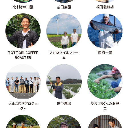
北村きのこ園
前田農園
福田養蜂場
TOTTORI COFFEE
大山スマイルファー
漁師一家
ROASTER
ム
大山こむぎプロジェ
田中農場
やまぐちくんのお野
クト
菜