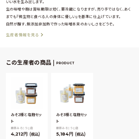
いい水を生み出します。
生の味噌や麹は賞味期限は短く、要冷蔵になりますが、売り手ではなく、あく
までも『微生物と食べる人の身体に優しい』を基準に仕上げています。
自然が醸す、無添加非加熱で作った味噌本来のおいしさをどうぞ。
生産者情報を見る
この生産者の商品 |
PRODUCT
みそ2種と塩麹セッ
みそ3種と塩麹セッ
ト
ト
藤原みそこうじ店
藤原みそこうじ店
4,212
5,184
税込
税込