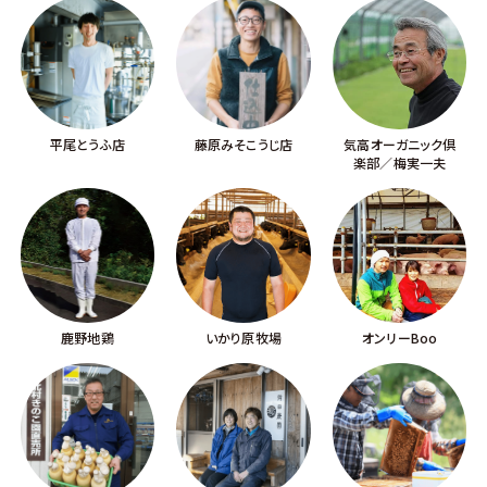
平尾とうふ店
藤原みそこうじ店
気高オーガニック倶
楽部／梅実一夫
鹿野地鶏
いかり原牧場
オンリーBoo