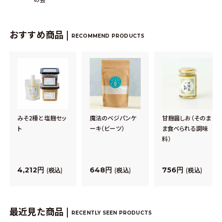
おすすめ商品 |
RECOMMEND PRODUCTS
みそ2種と塩麹セッ
魔法のベジパンケ
甘麹醤しお（そのま
ト
ーキ（ビーツ）
ま食べられる調味
料）
4,212
648
756
税込
税込
税込
最近見た商品 |
RECENTLY SEEN PRODUCTS