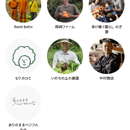
Reml Behn
岡崎ファーム
承け継ぐ暮らし のぎ
屋
もりのひと
いのちの土の農園
中村商店
ありのままベジフル
の会