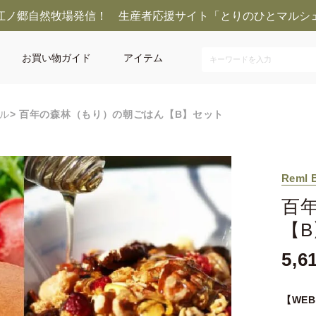
江ノ郷自然牧場発信！ 生産者応援サイト「とりのひとマルシ
お買い物ガイド
アイテム
ル
百年の森林（もり）の朝ごはん【B】セット
Reml 
百
【
5,6
【WE