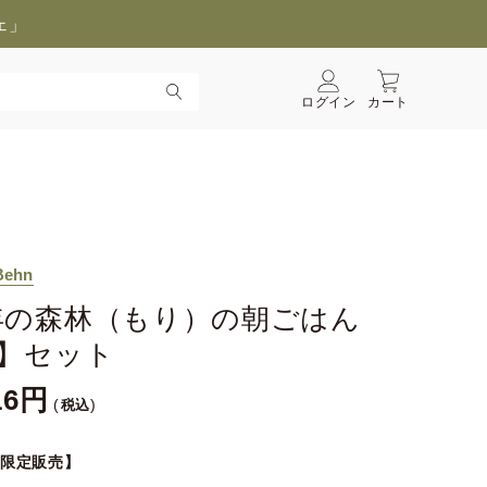
ェ」
ログイン
カート
Behn
年の森林（もり）の朝ごはん
B】セット
16
税込
B限定販売】