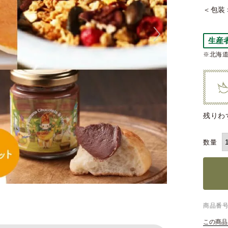
＜包装
生産
※北海道
残りわ
商品番
この商品