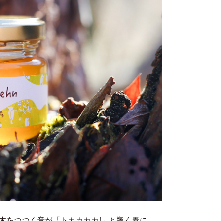
木をつつく音が「トカカカカ!」と響く春に、