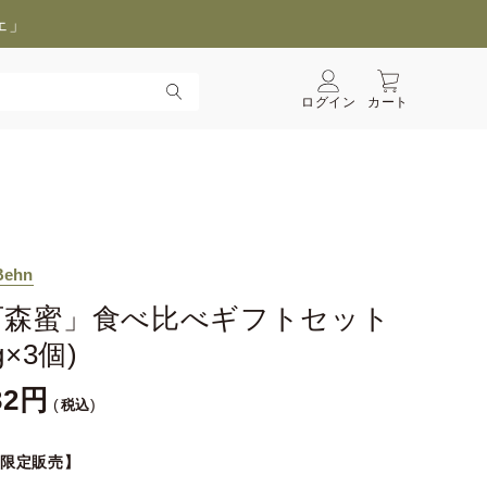
ェ」
ログイン
カート
Behn
百森蜜」食べ比べギフトセット
g×3個)
32
税込
B限定販売】