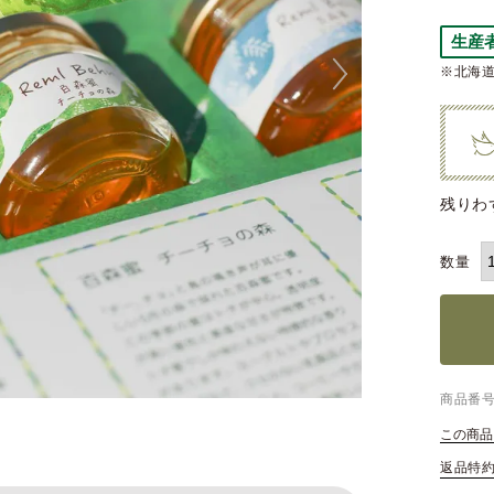
生産
※北海道
残りわ
商品番
この商品
返品特