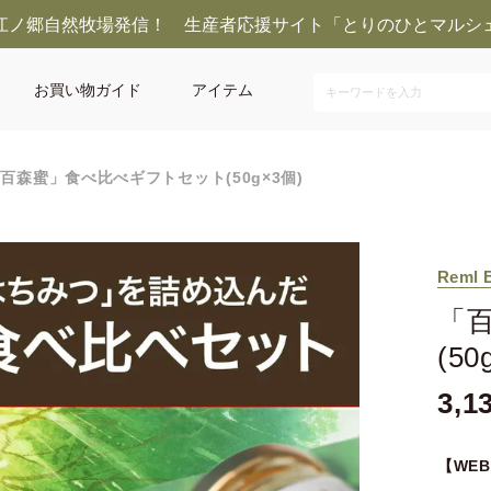
江ノ郷自然牧場発信！ 生産者応援サイト「とりのひとマルシ
お買い物ガイド
アイテム
百森蜜」食べ比べギフトセット(50g×3個)
Reml 
「
(50
3,1
【WE